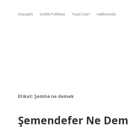
Anasayfa
Gizlilik Politikası
Yasal Uyarı
Hakkımızda
Etiket:
Şemha ne demek
Şemendefer Ne De