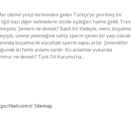
er (demir yolu) teriminden gelen Türkçe’ye çevrilmiş bir
ilgili bazı diğer kelimelerin sözde eşdeğeri haline geldi. Tren
emiryolu. Şemeni ne demek? Basit bir ifadeyle, meni, boşalma
deyişle, üreme yeteneğine sahip sperm içeren bir yapı olarak
nda boşalma ile vücuttaki sperm sayısı artar. Şimendifer
ğünde iki farklı anlamı vardır. Bu anlamlar yukarıda
. Şeminur ne demek? Türk Dil Kurumu’na…
tps://beli.com.tr
Sitemap