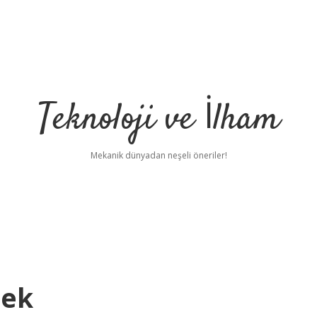
Teknoloji ve İlham
Mekanik dünyadan neşeli öneriler!
mek