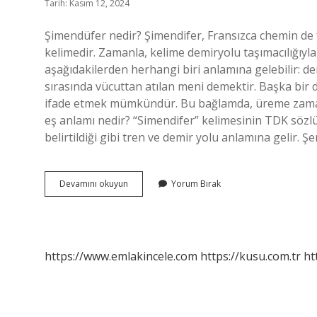
Tarih: Kasım 12, 2024
Şimendüfer nedir? Şimendifer, Fransızca chemin de f
kelimedir. Zamanla, kelime demiryolu taşımacılığıyla 
aşağıdakilerden herhangi biri anlamına gelebilir: d
sırasında vücuttan atılan meni demektir. Başka bir 
ifade etmek mümkündür. Bu bağlamda, üreme zamanı
eş anlamı nedir? “Simendifer” kelimesinin TDK sözlü
belirtildiği gibi tren ve demir yolu anlamına gelir
Şemendefer
Devamını okuyun
Yorum Bırak
Ne
Demek
https://www.emlakincele.com
https://kusu.com.tr
ht