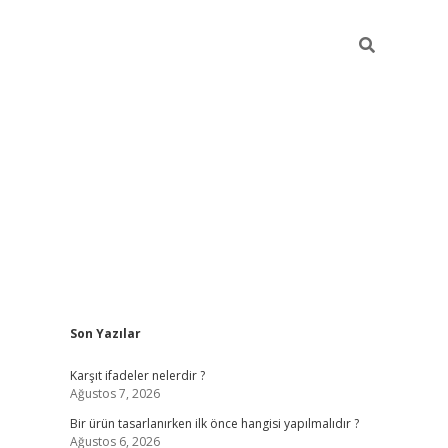
Sidebar
Son Yazılar
ilbet
Karşıt ifadeler nelerdir ?
Ağustos 7, 2026
Bir ürün tasarlanırken ilk önce hangisi yapılmalıdır ?
Ağustos 6, 2026