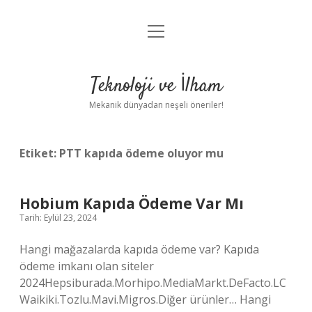
menüyü
Anasayfa
aç
Gizlilik Politikası
Teknoloji ve İlham
Yasal Uyarı
Mekanik dünyadan neşeli öneriler!
Hakkımızda
Etiket:
PTT kapıda ödeme oluyor mu
Hobium Kapıda Ödeme Var Mı
Tarih: Eylül 23, 2024
Hangi mağazalarda kapıda ödeme var? Kapıda
ödeme imkanı olan siteler
2024Hepsiburada.Morhipo.MediaMarkt.DeFacto.LC
Waikiki.Tozlu.Mavi.Migros.Diğer ürünler… Hangi