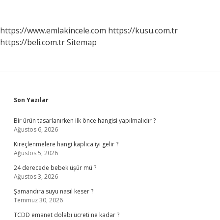
Var
Mı
https://www.emlakincele.com
https://kusu.com.tr
https://beli.com.tr
Sitemap
Sidebar
Son Yazılar
Bir ürün tasarlanırken ilk önce hangisi yapılmalıdır ?
Ağustos 6, 2026
Kireçlenmelere hangi kaplıca iyi gelir ?
Ağustos 5, 2026
24 derecede bebek üşür mü ?
Ağustos 3, 2026
Şamandıra suyu nasıl keser ?
Temmuz 30, 2026
TCDD emanet dolabı ücreti ne kadar ?