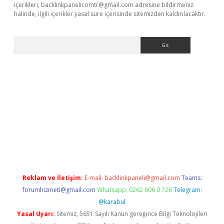
içerikleri,
backlinkpanelicomtr@gmail.com
adresine bildirmeniz
halinde, ilgili içerikler yasal süre içerisinde sitemizden kaldırılacaktır.
Arama
lbet
Reklam ve İletişim:
E-mail:
backlinkpaneli@gmail.com
Teams:
forumhizmeti@gmail.com
Whatsapp: 0262 606 0 726
Telegram:
@karabul
Yasal Uyarı:
Sitemiz, 5651 Sayılı Kanun gereğince Bilgi Teknolojileri