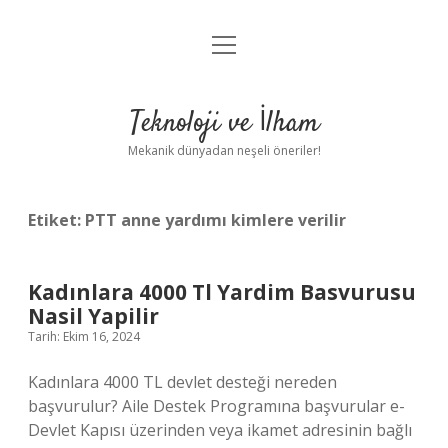
menüyü
Anasayfa
aç
Gizlilik Politikası
Teknoloji ve İlham
Yasal Uyarı
Mekanik dünyadan neşeli öneriler!
Hakkımızda
Etiket:
PTT anne yardımı kimlere verilir
Kadınlara 4000 Tl Yardim Basvurusu
Nasil Yapilir
Tarih: Ekim 16, 2024
Kadınlara 4000 TL devlet desteği nereden
başvurulur? Aile Destek Programına başvurular e-
Devlet Kapısı üzerinden veya ikamet adresinin bağlı