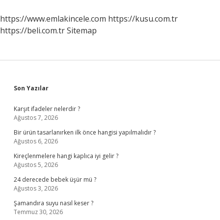
Basvurusu
Nasil
https://www.emlakincele.com
https://kusu.com.tr
Yapilir
https://beli.com.tr
Sitemap
Sidebar
Son Yazılar
Karşıt ifadeler nelerdir ?
Ağustos 7, 2026
Bir ürün tasarlanırken ilk önce hangisi yapılmalıdır ?
Ağustos 6, 2026
Kireçlenmelere hangi kaplıca iyi gelir ?
Ağustos 5, 2026
24 derecede bebek üşür mü ?
Ağustos 3, 2026
Şamandıra suyu nasıl keser ?
Temmuz 30, 2026