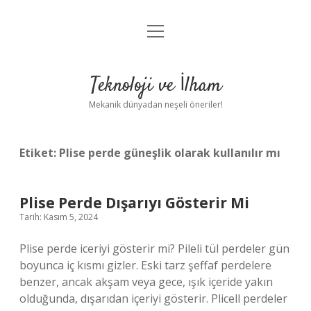
menüyü
Anasayfa
aç
Gizlilik Politikası
Teknoloji ve İlham
Yasal Uyarı
Mekanik dünyadan neşeli öneriler!
Hakkımızda
Etiket:
Plise perde güneşlik olarak kullanılır mı
Plise Perde Dışarıyı Gösterir Mi
Tarih: Kasım 5, 2024
Plise perde iceriyi gösterir mi? Pileli tül perdeler gün
boyunca iç kısmı gizler. Eski tarz şeffaf perdelere
benzer, ancak akşam veya gece, ışık içeride yakın
olduğunda, dışarıdan içeriyi gösterir. Plicell perdeler