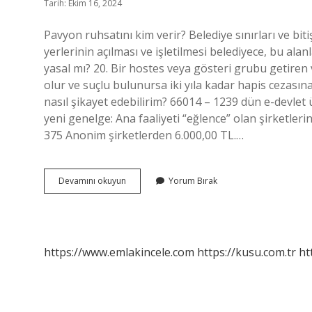
Tarih: Ekim 16, 2024
Pavyon ruhsatını kim verir? Belediye sınırları ve bi
yerlerinin açılması ve işletilmesi belediyece, bu alanl
yasal mı? 20. Bir hostes veya gösteri grubu getiren
olur ve suçlu bulunursa iki yıla kadar hapis cezasın
nasıl şikayet edebilirim? 66014 – 1239 dün e-devlet
yeni genelge: Ana faaliyeti “eğlence” olan şirketleri
375 Anonim şirketlerden 6.000,00 TL.…
Pavyon
Devamını okuyun
Yorum Bırak
Açmak
Yasal
Mı
https://www.emlakincele.com
https://kusu.com.tr
ht