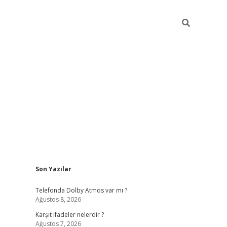
Sidebar
Son Yazılar
ilbet
Telefonda Dolby Atmos var mı ?
Ağustos 8, 2026
Karşıt ifadeler nelerdir ?
Ağustos 7, 2026