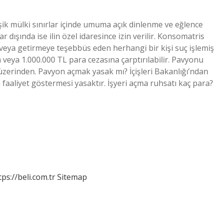
tişik mülki sınırlar içinde umuma açık dinlenme ve eğlence
ar dışında ise ilin özel idaresince izin verilir. Konsomatris
 veya getirmeye teşebbüs eden herhangi bir kişi suç işlemiş
a veya 1.000.000 TL para cezasına çarptırılabilir. Pavyonu
 üzerinden. Pavyon açmak yasak mı? İçişleri Bakanlığı’ndan
n faaliyet göstermesi yasaktır. İşyeri açma ruhsatı kaç para?
tps://beli.com.tr
Sitemap