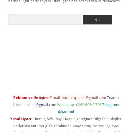
halinde, ilgili içerikler yasal süre içerisinde sitemizden kaldırılacaktır.
Arama
ilbet
Reklam ve İletişim:
E-mail:
backlinkpaneli@gmail.com
Teams:
forumhizmeti@gmail.com
Whatsapp: 0262 606 0 726
Telegram:
@karabul
Yasal Uyarı:
Sitemiz, 5651 Sayılı Kanun gereğince Bilgi Teknolojileri
ve İletişim Kurumu (BTK) tarafından onaylanmış bir Yer Sağlayıcı