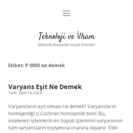
menüyü
Anasayfa
aç
Gizlilik Politikası
Teknoloji ve İlham
Yasal Uyarı
Mekanik dünyadan neşeli öneriler!
Hakkımızda
Etiket:
P 0005 ne demek
Varyans Eşit Ne Demek
Tarih: Ekim 14, 2024
Varyansların eşit olması ne demek? Varyansların
homojenliği c) Cochran homojenlik testi: Bu,
incelenen işlemlerin en büyük işleminin varyansının
tüm varyansların toplamına oranına dayanır. Elde