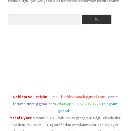
halinde, ilgili içerikler yasal süre içerisinde sitemizden kaldırılacaktır.
Arama
lbet
Reklam ve İletişim:
E-mail:
backlinkpaneli@gmail.com
Teams:
forumhizmeti@gmail.com
Whatsapp: 0262 606 0 726
Telegram:
@karabul
Yasal Uyarı:
Sitemiz, 5651 Sayılı Kanun gereğince Bilgi Teknolojileri
ve İletişim Kurumu (BTK) tarafından onaylanmış bir Yer Sağlayıcı