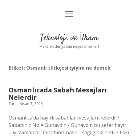
menüyü
Anasayfa
aç
Gizlilik Politikası
Teknoloji ve İlham
Yasal Uyarı
Mekanik dünyadan neşeli öneriler!
Hakkımızda
Etiket:
Osmanlı türkçesi iyiyim ne demek
Osmanlıcada Sabah Mesajları
Nelerdir
Tarih: Nisan 3, 2025
Osmanlıca’da hayırlı sabahlar mesajları nelerdir?
Sabahınız No = Günaydın / Günaydın bu sefer hayır
= iyi zamanlar, mizahınız nasıl = sağlığınız nedir? Eski