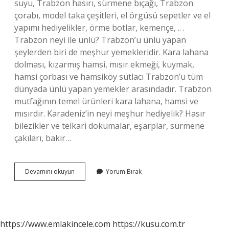
suyu, Trabzon hasırı, sürmene bıçağı, Trabzon
çorabı, model taka çeşitleri, el örgüsü sepetler ve el
yapımı hediyelikler, örme botlar, kemençe, .. .
Trabzon neyi ile ünlü? Trabzon’u ünlü yapan
şeylerden biri de meşhur yemekleridir. Kara lahana
dolması, kızarmış hamsi, mısır ekmeği, kuymak,
hamsi çorbası ve hamsiköy sütlacı Trabzon’u tüm
dünyada ünlü yapan yemekler arasındadır. Trabzon
mutfağının temel ürünleri kara lahana, hamsi ve
mısırdır. Karadeniz’in neyi meşhur hediyelik? Hasır
bilezikler ve telkari dokumalar, eşarplar, sürmene
çakıları, bakır…
Trabzon
Devamını okuyun
Yorum Bırak
Neyi
Meşhur
Hediyelik
https://www.emlakincele.com
https://kusu.com.tr