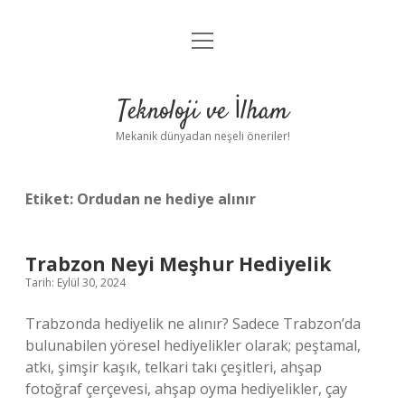
menüyü
Anasayfa
aç
Gizlilik Politikası
Teknoloji ve İlham
Yasal Uyarı
Mekanik dünyadan neşeli öneriler!
Hakkımızda
Etiket:
Ordudan ne hediye alınır
Trabzon Neyi Meşhur Hediyelik
Tarih: Eylül 30, 2024
Trabzonda hediyelik ne alınır? Sadece Trabzon’da
bulunabilen yöresel hediyelikler olarak; peştamal,
atkı, şimşir kaşık, telkari takı çeşitleri, ahşap
fotoğraf çerçevesi, ahşap oyma hediyelikler, çay