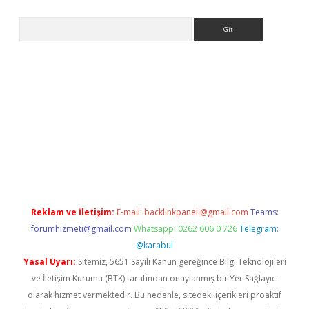
Arama
bet
Reklam ve İletişim:
E-mail:
backlinkpaneli@gmail.com
Teams:
forumhizmeti@gmail.com
Whatsapp: 0262 606 0 726
Telegram:
@karabul
Yasal Uyarı:
Sitemiz, 5651 Sayılı Kanun gereğince Bilgi Teknolojileri
ve İletişim Kurumu (BTK) tarafından onaylanmış bir Yer Sağlayıcı
olarak hizmet vermektedir. Bu nedenle, sitedeki içerikleri proaktif