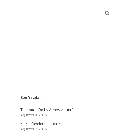
Sidebar
Son Yazılar
ilbet
Telefonda Dolby Atmos var mı ?
Ağustos 8, 2026
Karşıt ifadeler nelerdir ?
Ağustos 7, 2026