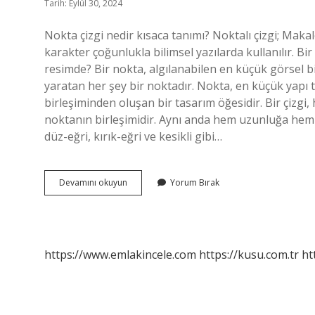
Tarih: Eylül 30, 2024
Nokta çizgi nedir kısaca tanımı? Noktalı çizgi; Makal
karakter çoğunlukla bilimsel yazılarda kullanılır. Bir
resimde? Bir nokta, algılanabilen en küçük görsel biri
yaratan her şey bir noktadır. Nokta, en küçük yapı ta
birleşiminden oluşan bir tasarım öğesidir. Bir çizgi,
noktanın birleşimidir. Aynı anda hem uzunluğa hem de
düz-eğri, kırık-eğri ve kesikli gibi…
Nokta
Devamını okuyun
Yorum Bırak
Ve
Çizgi
Nedir
https://www.emlakincele.com
https://kusu.com.tr
ht