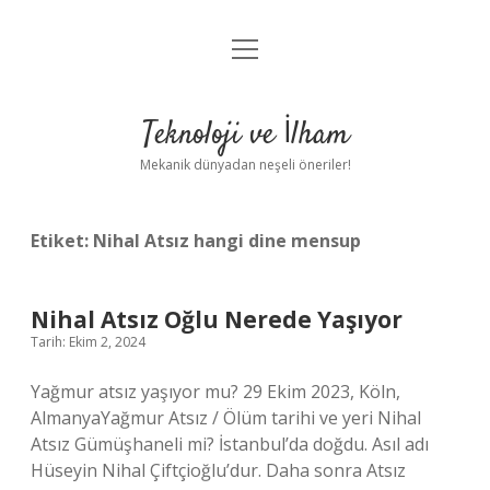
menüyü
Anasayfa
aç
Gizlilik Politikası
Teknoloji ve İlham
Yasal Uyarı
Mekanik dünyadan neşeli öneriler!
Hakkımızda
Etiket:
Nihal Atsız hangi dine mensup
Nihal Atsız Oğlu Nerede Yaşıyor
Tarih: Ekim 2, 2024
Yağmur atsız yaşıyor mu? 29 Ekim 2023, Köln,
AlmanyaYağmur Atsız / Ölüm tarihi ve yeri Nihal
Atsız Gümüşhaneli mi? İstanbul’da doğdu. Asıl adı
Hüseyin Nihal Çiftçioğlu’dur. Daha sonra Atsız