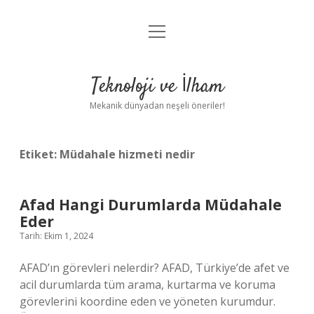
menüyü
Anasayfa
aç
Gizlilik Politikası
Teknoloji ve İlham
Yasal Uyarı
Mekanik dünyadan neşeli öneriler!
Hakkımızda
Etiket:
Müdahale hizmeti nedir
Afad Hangi Durumlarda Müdahale
Eder
Tarih: Ekim 1, 2024
AFAD’ın görevleri nelerdir? AFAD, Türkiye’de afet ve
acil durumlarda tüm arama, kurtarma ve koruma
görevlerini koordine eden ve yöneten kurumdur.