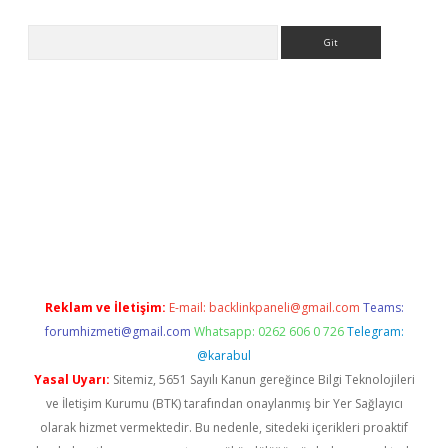
Arama
lbet
Reklam ve İletişim:
E-mail:
backlinkpaneli@gmail.com
Teams:
forumhizmeti@gmail.com
Whatsapp: 0262 606 0 726
Telegram:
@karabul
Yasal Uyarı:
Sitemiz, 5651 Sayılı Kanun gereğince Bilgi Teknolojileri
ve İletişim Kurumu (BTK) tarafından onaylanmış bir Yer Sağlayıcı
olarak hizmet vermektedir. Bu nedenle, sitedeki içerikleri proaktif