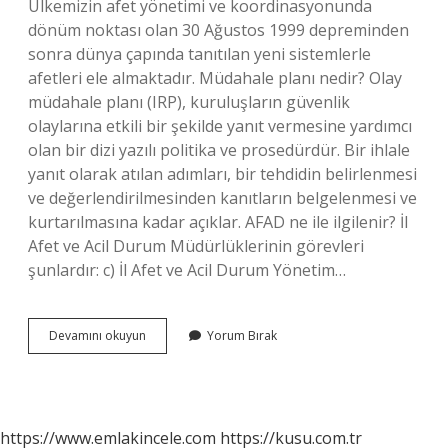
Ülkemizin afet yönetimi ve koordinasyonunda
dönüm noktası olan 30 Ağustos 1999 depreminden
sonra dünya çapında tanıtılan yeni sistemlerle
afetleri ele almaktadır. Müdahale planı nedir? Olay
müdahale planı (IRP), kuruluşların güvenlik
olaylarına etkili bir şekilde yanıt vermesine yardımcı
olan bir dizi yazılı politika ve prosedürdür. Bir ihlale
yanıt olarak atılan adımları, bir tehdidin belirlenmesi
ve değerlendirilmesinden kanıtların belgelenmesi ve
kurtarılmasına kadar açıklar. AFAD ne ile ilgilenir? İl
Afet ve Acil Durum Müdürlüklerinin görevleri
şunlardır: c) İl Afet ve Acil Durum Yönetim…
Afad
Devamını okuyun
Yorum Bırak
Hangi
Durumlarda
Müdahale
Eder
https://www.emlakincele.com
https://kusu.com.tr