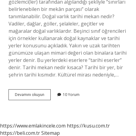
gözlemci(ler) tarafından algılandığı şekliyle “sınırları
belirlenebilen bir mekân parçası” olarak
tanımlanabilir. Doğal varlık tarihi mekan nedir?
Vadiler, dağlar, göller, şelaleler, geçitler ve
mağaralar doğal varlıklardır. Beşinci sınıf öğrencileri
için örnekler kullanarak doğal kaynaklar ve tarihi
yerler konusunu açıkladık. Yakın ve uzak tarihten
günümüze ulaşan mimari değeri olan binalara tarihi
yerler denir. Bu yerlerdeki eserlere “tarihi eserler”
denir. Tarihi mekan nedir kısaca? Tarihi bir yer, bir
şehrin tarihi kısmıdır. Kültürel mirası nedeniyle,…
Doğal
Devamını okuyun
10 Yorum
Mekan
Nedir
Kısaca
https://www.emlakincele.com
https://kusu.com.tr
https://beli.com.tr
Sitemap