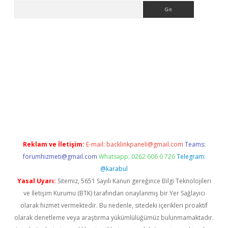
Arama
t
Reklam ve İletişim:
E-mail:
backlinkpaneli@gmail.com
Teams:
forumhizmeti@gmail.com
Whatsapp: 0262 606 0 726
Telegram:
@karabul
Yasal Uyarı:
Sitemiz, 5651 Sayılı Kanun gereğince Bilgi Teknolojileri
ve İletişim Kurumu (BTK) tarafından onaylanmış bir Yer Sağlayıcı
olarak hizmet vermektedir. Bu nedenle, sitedeki içerikleri proaktif
olarak denetleme veya araştırma yükümlülüğümüz bulunmamaktadır.