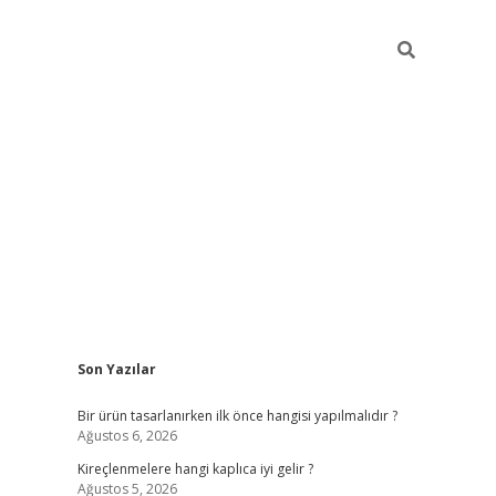
Sidebar
Son Yazılar
ilbet
Bir ürün tasarlanırken ilk önce hangisi yapılmalıdır ?
Ağustos 6, 2026
Kireçlenmelere hangi kaplıca iyi gelir ?
Ağustos 5, 2026