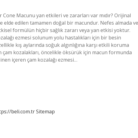
Cone Macunu yan etkileri ve zararları var mıdır? Orijinal
 elde edilen tamamen doğal bir macundur. Nefes almada v
kisel formülün hiçbir sağlık zararı veya yan etkisi yoktur.
zalağı ezmesi solunum yolu hastalıkları için bir besin
zellikle kış aylarında soğuk algınlığına karşı etkili koruma
olan çam kozalakları, öncelikle öksürük için macun formunda
 Pinen içeren çam kozalağı ezmesi…
tps://beli.com.tr
Sitemap