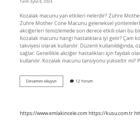
Tarih: Eylül 8, 2024
Kozalak macunu yan etkileri nelerdir? Zühre Mother 
Zühre Mother Cone Macunu geleneksel yöntemlerle
akciğerleri temizlemede son derece etkili olan bu bit
Kozalak macunu hangi hastalıklara iyi gelir? Çam ko
takviyesi olarak kullanılır. Düzenli kullanıldığında, ö
sağlar. Genellikle akciğer hastalıkları için faydalı 
kullanılır. Kozalak macunu tansiyonu yükseltir mi?
Çam
Devamını okuyun
12 Yorum
Kozalağı
Macunu
Kimler
Kullanamaz
https://www.emlakincele.com
https://kusu.com.tr
ht