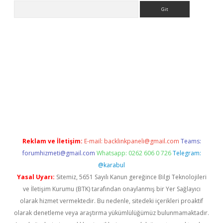
Arama
lbet
Reklam ve İletişim:
E-mail:
backlinkpaneli@gmail.com
Teams:
forumhizmeti@gmail.com
Whatsapp: 0262 606 0 726
Telegram:
@karabul
Yasal Uyarı:
Sitemiz, 5651 Sayılı Kanun gereğince Bilgi Teknolojileri
ve İletişim Kurumu (BTK) tarafından onaylanmış bir Yer Sağlayıcı
olarak hizmet vermektedir. Bu nedenle, sitedeki içerikleri proaktif
olarak denetleme veya araştırma yükümlülüğümüz bulunmamaktadır.