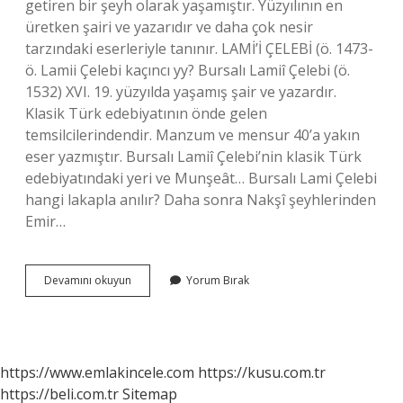
getiren bir şeyh olarak yaşamıştır. Yüzyılının en
üretken şairi ve yazarıdır ve daha çok nesir
tarzındaki eserleriyle tanınır. LAMİ’İ ÇELEBİ (ö. 1473-
ö. Lamii Çelebi kaçıncı yy? Bursalı Lamiî Çelebi (ö.
1532) XVI. 19. yüzyılda yaşamış şair ve yazardır.
Klasik Türk edebiyatının önde gelen
temsilcilerindendir. Manzum ve mensur 40’a yakın
eser yazmıştır. Bursalı Lamiî Çelebi’nin klasik Türk
edebiyatındaki yeri ve Munşeât… Bursalı Lami Çelebi
hangi lakapla anılır? Daha sonra Nakşî şeyhlerinden
Emir…
Lami
Devamını okuyun
Yorum Bırak
Çelebi
Kimin
Eseri
https://www.emlakincele.com
https://kusu.com.tr
https://beli.com.tr
Sitemap