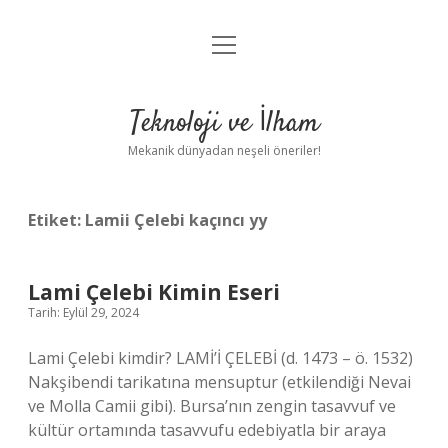
menüyü
Anasayfa
aç
Gizlilik Politikası
Teknoloji ve İlham
Yasal Uyarı
Mekanik dünyadan neşeli öneriler!
Hakkımızda
Etiket:
Lamii Çelebi kaçıncı yy
Lami Çelebi Kimin Eseri
Tarih: Eylül 29, 2024
Lami Çelebi kimdir? LAMİ’İ ÇELEBİ (d. 1473 – ö. 1532)
Nakşibendi tarikatına mensuptur (etkilendiği Nevai
ve Molla Camii gibi). Bursa’nın zengin tasavvuf ve
kültür ortamında tasavvufu edebiyatla bir araya