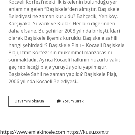
Kocaeli Körfezi’ndeki ilk iskelenin bulunduğu yer
anlamına gelen “Başiskele”den almıştır. Başiskele
Belediyesi ne zaman kuruldu? Bahçecik, Yeniköy,
Karşıyaka, Yuvacık ve Kullar. Her biri diğerinden
daha efsane. Bu şehirler 2008 yılında birleşti. İdari
olarak Başiskele ilçemiz kuruldu. Başiskele sahili
hangi şehirdedir? Başiskele Plajı – Kocaeli Başiskele
Plajı, İzmit Körfezi’nin mükemmel manzarasını
sunmaktadır. Ayrıca Kocaeli halkının huzurlu vakit
geçirebileceği plaja yürüyüş yolu yapılmıştır.
Başiskele Sahil ne zaman yapıldı? Başiskele Plajı,
2006 yılında Kocaeli Belediyesi…
Başiskele
Devamını okuyun
Yorum Bırak
Sahili
Ne
Zaman
Yapıldı
https://www.emlakincele.com
https://kusu.com.tr