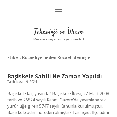
menüyü
Anasayfa
aç
Gizlilik Politikası
Teknoloji ve İlham
Yasal Uyarı
Mekanik dünyadan neşeli öneriler!
Hakkımızda
Etiket:
Kocaeliye neden Kocaeli demişler
Başiskele Sahili Ne Zaman Yapıldı
Tarih: Kasım 9, 2024
Başiskele kaç yaşında? Başiskele İlçesi, 22 Mart 2008
tarih ve 26824 sayılı Resmi Gazete’de yayımlanarak
yürürlüğe giren 5747 sayılı Kanunla kurulmuştur.
Başiskele adını nereden almıştır? Tarihçesi: İlçe adını