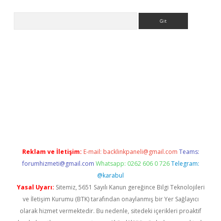
Arama
lbet
Reklam ve İletişim:
E-mail:
backlinkpaneli@gmail.com
Teams:
forumhizmeti@gmail.com
Whatsapp: 0262 606 0 726
Telegram:
@karabul
Yasal Uyarı:
Sitemiz, 5651 Sayılı Kanun gereğince Bilgi Teknolojileri
ve İletişim Kurumu (BTK) tarafından onaylanmış bir Yer Sağlayıcı
olarak hizmet vermektedir. Bu nedenle, sitedeki içerikleri proaktif