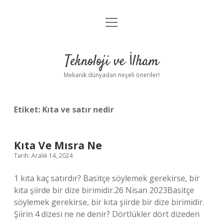
menüyü
Anasayfa
aç
Gizlilik Politikası
Teknoloji ve İlham
Yasal Uyarı
Mekanik dünyadan neşeli öneriler!
Hakkımızda
Etiket:
Kıta ve satır nedir
Kıta Ve Mısra Ne
Tarih: Aralık 14, 2024
1 kıta kaç satırdır? Basitçe söylemek gerekirse, bir
kıta şiirde bir dize birimidir.26 Nisan 2023Basitçe
söylemek gerekirse, bir kıta şiirde bir dize birimidir.
Şiirin 4 dizesi ne ne denir? Dörtlükler dört dizeden