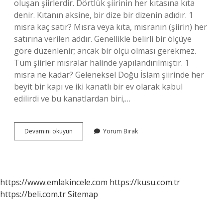
oluşan şiirlerdir. Dörtlük şiirinin her kıtasına kıta
denir. Kıtanın aksine, bir dize bir dizenin adıdır. 1
mısra kaç satır? Mısra veya kıta, mısranın (şiirin) her
satırına verilen addır. Genellikle belirli bir ölçüye
göre düzenlenir; ancak bir ölçü olması gerekmez.
Tüm şiirler mısralar halinde yapılandırılmıştır. 1
mısra ne kadar? Geleneksel Doğu İslam şiirinde her
beyit bir kapı ve iki kanatlı bir ev olarak kabul
edilirdi ve bu kanatlardan biri,…
Kıta
Devamını okuyun
Yorum Bırak
Ve
Mısra
Ne
https://www.emlakincele.com
https://kusu.com.tr
https://beli.com.tr
Sitemap