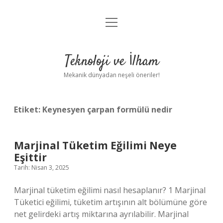
menüyü
Anasayfa
aç
Gizlilik Politikası
Teknoloji ve İlham
Yasal Uyarı
Mekanik dünyadan neşeli öneriler!
Hakkımızda
Etiket:
Keynesyen çarpan formülü nedir
Marjinal Tüketim Eğilimi Neye
Eşittir
Tarih: Nisan 3, 2025
Marjinal tüketim eğilimi nasıl hesaplanır? 1 Marjinal
Tüketici eğilimi, tüketim artışının alt bölümüne göre
net gelirdeki artış miktarına ayrılabilir. Marjinal