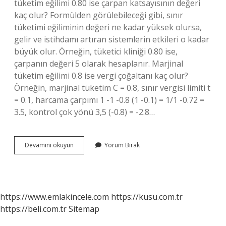
tüketim eğilimi 0.80 ise çarpan katsayısının değeri
kaç olur? Formülden görülebileceği gibi, sınır
tüketimi eğiliminin değeri ne kadar yüksek olursa,
gelir ve istihdamı artıran sistemlerin etkileri o kadar
büyük olur. Örneğin, tüketici kliniği 0.80 ise,
çarpanın değeri 5 olarak hesaplanır. Marjinal
tüketim eğilimi 0.8 ise vergi çoğaltanı kaç olur?
Örneğin, marjinal tüketim C = 0.8, sınır vergisi limiti t
= 0.1, harcama çarpımı 1 -1 -0.8 (1 -0.1) = 1/1 -0.72 =
3.5, kontrol çok yönü 3,5 (-0.8) = -2.8…
Marjinal
Devamını okuyun
Yorum Bırak
Tüketim
Eğilimi
Neye
Eşittir
https://www.emlakincele.com
https://kusu.com.tr
https://beli.com.tr
Sitemap