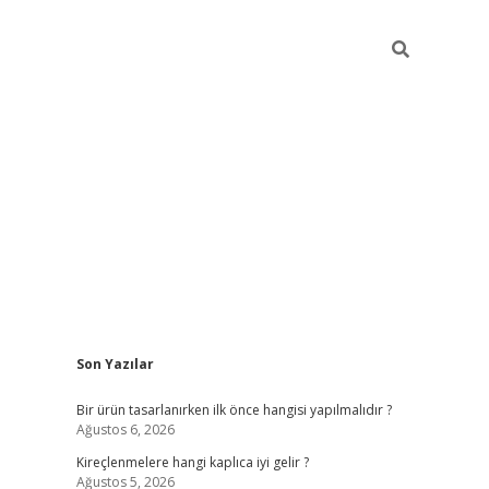
Sidebar
Son Yazılar
ilbet
Bir ürün tasarlanırken ilk önce hangisi yapılmalıdır ?
Ağustos 6, 2026
Kireçlenmelere hangi kaplıca iyi gelir ?
Ağustos 5, 2026