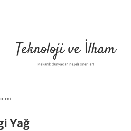
Teknoloji ve İlham
Mekanik dünyadan neşeli öneriler!
lir mi
gi Yağ