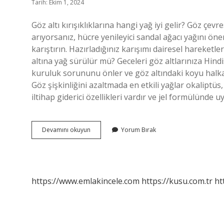
Tarih: Ekim 1, 2024
Göz altı kırışıklıklarına hangi yağ iyi gelir? Göz çevre
arıyorsanız, hücre yenileyici sandal ağacı yağını öner
karıştırın. Hazırladığınız karışımı dairesel hareketl
altına yağ sürülür mü? Geceleri göz altlarınıza Hindi
kuruluk sorununu önler ve göz altındaki koyu halkal
Göz şişkinliğini azaltmada en etkili yağlar okaliptüs
iltihap giderici özellikleri vardır ve jel formülünde
Göz
Devamını okuyun
Yorum Bırak
Çevresi
Için
Hangi
Yağ
https://www.emlakincele.com
https://kusu.com.tr
ht