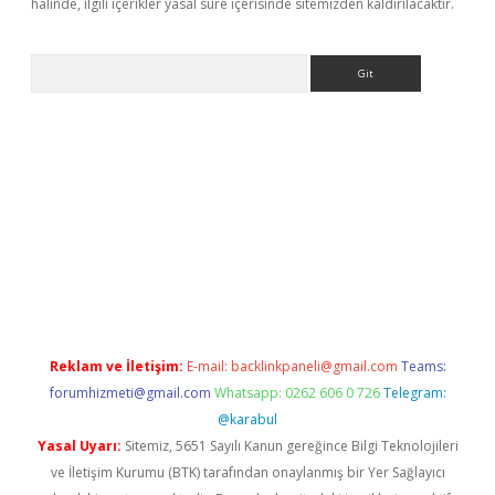
halinde, ilgili içerikler yasal süre içerisinde sitemizden kaldırılacaktır.
Arama
lbet
Reklam ve İletişim:
E-mail:
backlinkpaneli@gmail.com
Teams:
forumhizmeti@gmail.com
Whatsapp: 0262 606 0 726
Telegram:
@karabul
Yasal Uyarı:
Sitemiz, 5651 Sayılı Kanun gereğince Bilgi Teknolojileri
ve İletişim Kurumu (BTK) tarafından onaylanmış bir Yer Sağlayıcı