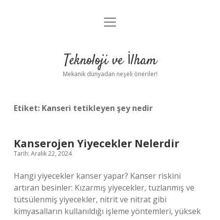
menüyü
Anasayfa
aç
Gizlilik Politikası
Teknoloji ve İlham
Yasal Uyarı
Mekanik dünyadan neşeli öneriler!
Hakkımızda
Etiket:
Kanseri tetikleyen şey nedir
Kanserojen Yiyecekler Nelerdir
Tarih: Aralık 22, 2024
Hangi yiyecekler kanser yapar? Kanser riskini
artıran besinler: Kızarmış yiyecekler, tuzlanmış ve
tütsülenmiş yiyecekler, nitrit ve nitrat gibi
kimyasalların kullanıldığı işleme yöntemleri, yüksek