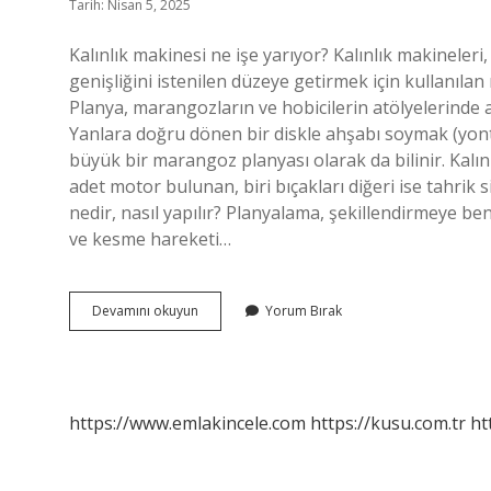
Tarih: Nisan 5, 2025
Kalınlık makinesi ne işe yarıyor? Kalınlık makineleri,
genişliğini istenilen düzeye getirmek için kullanılan
Planya, marangozların ve hobicilerin atölyelerinde ahş
Yanlara doğru dönen bir diskle ahşabı soymak (yontm
büyük bir marangoz planyası olarak da bilinir. Kalın
adet motor bulunan, biri bıçakları diğeri ise tahrik 
nedir, nasıl yapılır? Planyalama, şekillendirmeye be
ve kesme hareketi…
Kalınlık
Devamını okuyun
Yorum Bırak
Makinesi
Nedir
Ne
Işe
Yarar
https://www.emlakincele.com
https://kusu.com.tr
ht