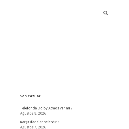
Sidebar
Son Yazılar
ilbet
Telefonda Dolby Atmos var mı ?
Ağustos 8, 2026
Karşıt ifadeler nelerdir ?
Ağustos 7, 2026