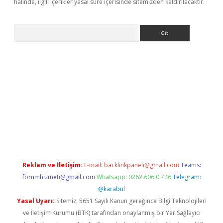
halinde, ilgili içerikler yasal süre içerisinde sitemizden kaldırılacaktır.
Arama
lbet
Reklam ve İletişim:
E-mail:
backlinkpaneli@gmail.com
Teams:
forumhizmeti@gmail.com
Whatsapp: 0262 606 0 726
Telegram:
@karabul
Yasal Uyarı:
Sitemiz, 5651 Sayılı Kanun gereğince Bilgi Teknolojileri
ve İletişim Kurumu (BTK) tarafından onaylanmış bir Yer Sağlayıcı