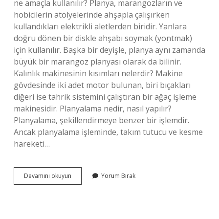
ne amaçla kullanılır? Planya, marangozların ve
hobicilerin atölyelerinde ahşapla çalışırken
kullandıkları elektrikli aletlerden biridir. Yanlara
doğru dönen bir diskle ahşabı soymak (yontmak)
için kullanılır. Başka bir deyişle, planya aynı zamanda
büyük bir marangoz planyası olarak da bilinir.
Kalınlık makinesinin kısımları nelerdir? Makine
gövdesinde iki adet motor bulunan, biri bıçakları
diğeri ise tahrik sistemini çalıştıran bir ağaç işleme
makinesidir. Planyalama nedir, nasıl yapılır?
Planyalama, şekillendirmeye benzer bir işlemdir.
Ancak planyalama işleminde, takım tutucu ve kesme
hareketi…
Kalınlık
Devamını okuyun
Yorum Bırak
Makinesi
Nedir
Ne
Işe