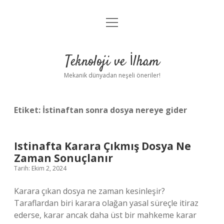
menüyü
Anasayfa
aç
Gizlilik Politikası
Teknoloji ve İlham
Yasal Uyarı
Mekanik dünyadan neşeli öneriler!
Hakkımızda
Etiket:
İstinaftan sonra dosya nereye gider
Istinafta Karara Çıkmış Dosya Ne
Zaman Sonuçlanır
Tarih: Ekim 2, 2024
Karara çıkan dosya ne zaman kesinleşir?
Taraflardan biri karara olağan yasal süreçle itiraz
ederse, karar ancak daha üst bir mahkeme karar