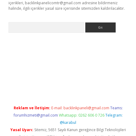
içerikleri,
backlinkpanelicomtr@gmail.com
adresine bildirmeniz
halinde, ilgili içerikler yasal süre içerisinde sitemizden kaldırılacaktır.
Arama
lbet
Reklam ve İletişim:
E-mail:
backlinkpaneli@gmail.com
Teams:
forumhizmeti@gmail.com
Whatsapp: 0262 606 0 726
Telegram:
@karabul
Yasal Uyarı:
Sitemiz, 5651 Sayılı Kanun gereğince Bilgi Teknolojileri