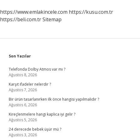
Ne
Zaman
https://www.emlakincele.com
https://kusu.com.tr
Sonuçlanır
https://beli.com.tr
Sitemap
Sidebar
Son Yazılar
Telefonda Dolby Atmos var mı ?
Ağustos 8, 2026
Karşıt ifadeler nelerdir ?
Ağustos 7, 2026
Bir ürün tasarlanırken ilk önce hangisi yapılmalıdır ?
Ağustos 6, 2026
Kireçlenmelere hangi kaplıca iyi gelir ?
Ağustos 5, 2026
24 derecede bebek üşür mü ?
Ağustos 3, 2026