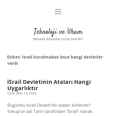
menüyü
Anasayfa
aç
Gizlilik Politikası
Teknoloji ve İlham
Yasal Uyarı
Mekanik dünyadan neşeli öneriler!
Hakkımızda
Etiket:
İsrail kurulmadan önce hangi devletler
vardı
İSrail Devletinin Ataları Hangi
Uygarlıktır
Tarih: Ekim 14, 2024
Bugünkü İsrail Devleti’nin ataları kimlerdir?
Yakup’un adı Tanrı tarafından “İsrail” olarak