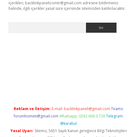
içerikleri,
backlinkpanelicomtr@gmail.com
adresine bildirmeniz
halinde, ilgili içerikler yasal süre içerisinde sitemizden kaldırılacaktır.
Arama
lbet
Reklam ve İletişim:
E-mail:
backlinkpaneli@gmail.com
Teams:
forumhizmeti@gmail.com
Whatsapp: 0262 606 0 726
Telegram:
@karabul
Yasal Uyarı:
Sitemiz, 5651 Sayılı Kanun gereğince Bilgi Teknolojileri