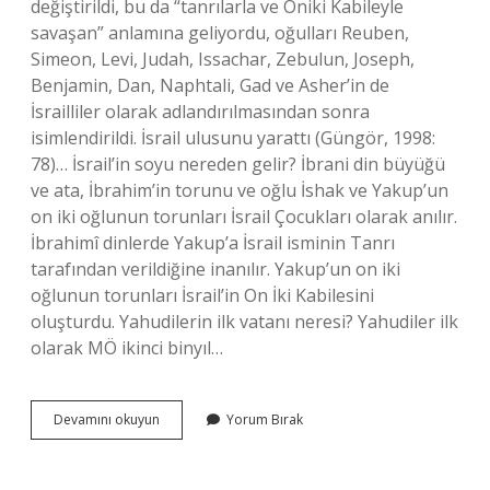
değiştirildi, bu da “tanrılarla ve Oniki Kabileyle
savaşan” anlamına geliyordu, oğulları Reuben,
Simeon, Levi, Judah, Issachar, Zebulun, Joseph,
Benjamin, Dan, Naphtali, Gad ve Asher’in de
İsrailliler olarak adlandırılmasından sonra
isimlendirildi. İsrail ulusunu yarattı (Güngör, 1998:
78)… İsrail’in soyu nereden gelir? İbrani din büyüğü
ve ata, İbrahim’in torunu ve oğlu İshak ve Yakup’un
on iki oğlunun torunları İsrail Çocukları olarak anılır.
İbrahimî dinlerde Yakup’a İsrail isminin Tanrı
tarafından verildiğine inanılır. Yakup’un on iki
oğlunun torunları İsrail’in On İki Kabilesini
oluşturdu. Yahudilerin ilk vatanı neresi? Yahudiler ilk
olarak MÖ ikinci binyıl…
İSrail
Devamını okuyun
Yorum Bırak
Devletinin
Ataları
Hangi