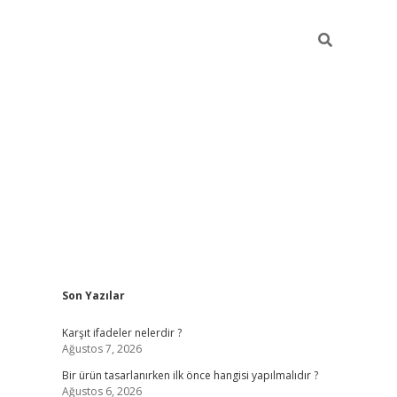
Sidebar
Son Yazılar
ilbet
Karşıt ifadeler nelerdir ?
Ağustos 7, 2026
Bir ürün tasarlanırken ilk önce hangisi yapılmalıdır ?
Ağustos 6, 2026