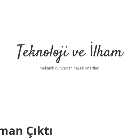
Teknoloji ve İlham
Mekanik dünyadan neşeli öneriler!
man Çıktı