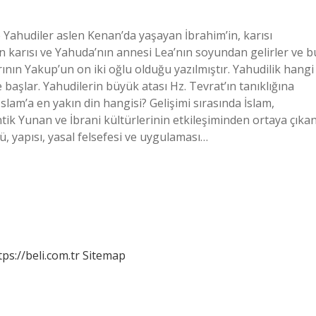
e Yahudiler aslen Kenan’da yaşayan İbrahim’in, karısı
n karısı ve Yahuda’nın annesi Lea’nın soyundan gelirler ve b
arının Yakup’un on iki oğlu olduğu yazılmıştır. Yahudilik hangi
 başlar. Yahudilerin büyük atası Hz. Tevrat’ın tanıklığına
lam’a en yakın din hangisi? Gelişimi sırasında İslam,
ntik Yunan ve İbrani kültürlerinin etkileşiminden ortaya çıka
ü, yapısı, yasal felsefesi ve uygulaması…
tps://beli.com.tr
Sitemap