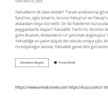
Tarih: Ekim 15, 2024
Yahudilerin ilk atası kimdir? Tanah anlatılarına gör
Sara’nın, oğlu İshak’ın, torunu Yakup’un ve Yakup’u
atalardan sıkça söz edilir. On İki Kabile’nin kurucul
peygamberle başlar? Yahudilik Tarihi Hz. İbrahim ile
göre İbrahim, Keldanilerin Ur şehrinde doğmuştur. İs
Yahudiliğe en yakın büyük din olarak ortaya çıktı. A
Hıristiyanlığın aksine, Yahudilik genel dini görünüm
Yahudilik
Devamını okuyun
Yorum Bırak
Dini
Ne
Zaman
Çıktı
https://www.emlakincele.com
https://kusu.com.tr
ht