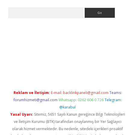
Arama
lbet
Reklam ve İletişim:
E-mail:
backlinkpaneli@gmail.com
Teams:
forumhizmeti@gmail.com
Whatsapp: 0262 606 0 726
Telegram:
@karabul
Yasal Uyarı:
Sitemiz, 5651 Sayılı Kanun gereğince Bilgi Teknolojileri
ve İletişim Kurumu (BTK) tarafından onaylanmış bir Yer Sağlayıcı
olarak hizmet vermektedir. Bu nedenle, sitedeki içerikleri proaktif