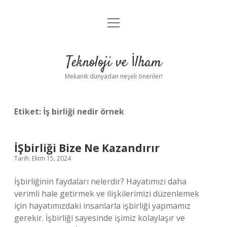
menüyü
Anasayfa
aç
Gizlilik Politikası
Teknoloji ve İlham
Yasal Uyarı
Mekanik dünyadan neşeli öneriler!
Hakkımızda
Etiket:
İş birliği nedir örnek
İŞbirliği Bize Ne Kazandırır
Tarih: Ekim 15, 2024
İşbirliğinin faydaları nelerdir? Hayatımızı daha
verimli hale getirmek ve ilişkilerimizi düzenlemek
için hayatımızdaki insanlarla işbirliği yapmamız
gerekir. İşbirliği sayesinde işimiz kolaylaşır ve