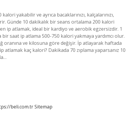
alori yakabilir ve ayrıca bacaklarınızı, kalçalarınızı,
dirir. Günde 10 dakikalık bir seans ortalama 200 kalori
en ip atlamak, ideal bir kardiyo ve aerobik egzersizdir. 1
a bir saat ip atlama 500-750 kalori yakmaya yardımcı olur.
ağ oranına ve kilosuna göre değişir. İp atlayarak haftada
k ip atlamak kaç kalori? Dakikada 70 zıplama yaparsanız 10
da…
tps://beli.com.tr
Sitemap