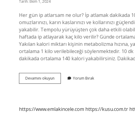
Tarih: Ekim 1, 2024
Her gün ip atlarsam ne olur? İp atlamak dakikada 10 k
omuzlarınızı, karın kaslarınızı ve kollarınızı güçlen
yakabilir. Tempolu yürüyüşten çok daha etkili olabil
haftada ip atlayarak kaç kilo verilir? Günde ortalam
Yakılan kalori miktarı kişinin metabolizma hızına, y
ortalama 1 kilo verilebileceği söylenmektedir. 10 d
dakikada ortalama 140 kalori yakabilirsiniz. Dakika
İP
Devamını okuyun
Yorum Bırak
Atlamak
Spor
Sayılır
Mı
https://www.emlakincele.com
https://kusu.com.tr
ht