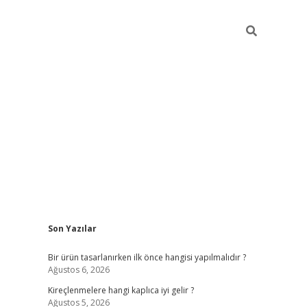
Sidebar
Son Yazılar
ilbet
Bir ürün tasarlanırken ilk önce hangisi yapılmalıdır ?
Ağustos 6, 2026
Kireçlenmelere hangi kaplıca iyi gelir ?
Ağustos 5, 2026