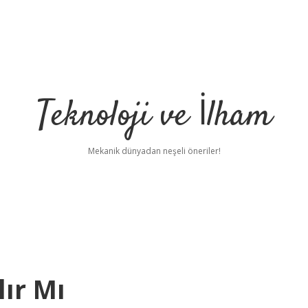
Teknoloji ve İlham
Mekanik dünyadan neşeli öneriler!
lır Mı