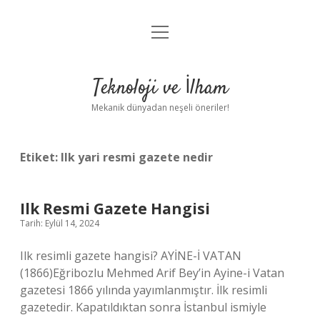
menüyü
Anasayfa
aç
Gizlilik Politikası
Teknoloji ve İlham
Yasal Uyarı
Mekanik dünyadan neşeli öneriler!
Hakkımızda
Etiket:
Ilk yari resmi gazete nedir
Ilk Resmi Gazete Hangisi
Tarih: Eylül 14, 2024
Ilk resimli gazete hangisi? AYİNE-İ VATAN
(1866)Eğribozlu Mehmed Arif Bey’in Ayine-i Vatan
gazetesi 1866 yılında yayımlanmıştır. İlk resimli
gazetedir. Kapatıldıktan sonra İstanbul ismiyle