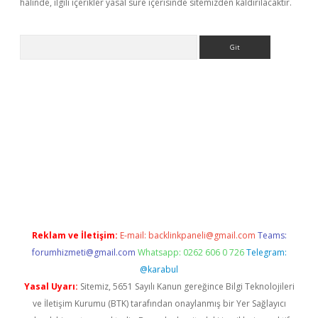
halinde, ilgili içerikler yasal süre içerisinde sitemizden kaldırılacaktır.
Arama
lbet
Reklam ve İletişim:
E-mail:
backlinkpaneli@gmail.com
Teams:
forumhizmeti@gmail.com
Whatsapp: 0262 606 0 726
Telegram:
@karabul
Yasal Uyarı:
Sitemiz, 5651 Sayılı Kanun gereğince Bilgi Teknolojileri
ve İletişim Kurumu (BTK) tarafından onaylanmış bir Yer Sağlayıcı