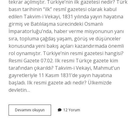
tekrar açılmıştır. Türkiye’nin ilk gazetesi nedir? Türk
basın tarihinin “ilk” resmî gazetesi olarak kabul
edilen Takvim-i Vekayi, 1831 yılında yayın hayatına
girmiş ve Batılılaşma sürecindeki Osmanlı
İmparatorluğu’nda, haber verme misyonunun yanı
sıra, topluma çağdaş yaşam, görüş ve düşünceler
konusunda yeni bakış açıları kazandırmada önemli
rol oynamıştır. Türkiye’nin resmi gazetesi hangisi?
Resmi Gazete 07.02. Ilk resmi Türkçe gazete kim
tarafından çıkarıldı? Takvim-i Vekayi, Mahmut’un
gayretleriyle 11 Kasım 1831’de yayın hayatına
başladı. Ilk resmi gazete adı nedir? Ülkemizde
devletin…
Ilk
Devamını okuyun
12 Yorum
Resmi
Gazete
Hangisi