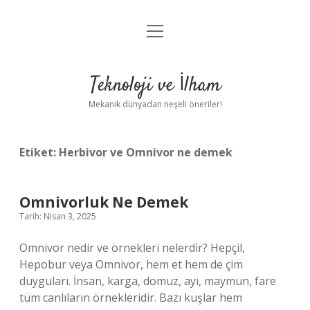
menüyü
Anasayfa
aç
Gizlilik Politikası
Teknoloji ve İlham
Yasal Uyarı
Mekanik dünyadan neşeli öneriler!
Hakkımızda
Etiket:
Herbivor ve Omnivor ne demek
Omnivorluk Ne Demek
Tarih: Nisan 3, 2025
Omnivor nedir ve örnekleri nelerdir? Hepçil,
Hepobur veya Omnivor, hem et hem de çim
duyguları. İnsan, karga, domuz, ayı, maymun, fare
tüm canlıların örnekleridir. Bazı kuşlar hem