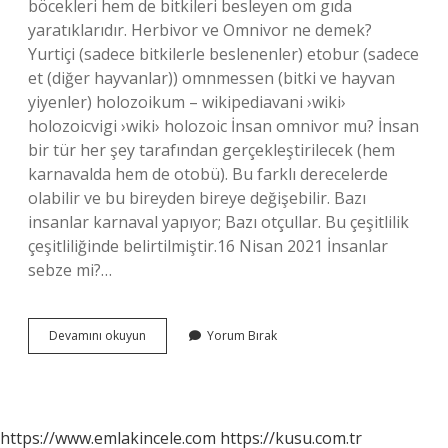
böcekleri hem de bitkileri besleyen om gıda
yaratıklarıdır. Herbivor ve Omnivor ne demek?
Yurtiçi (sadece bitkilerle beslenenler) etobur (sadece
et (diğer hayvanlar)) omnmessen (bitki ve hayvan
yiyenler) holozoikum – wikipediavani ›wiki›
holozoicvigi ›wiki› holozoic İnsan omnivor mu? İnsan
bir tür her şey tarafından gerçekleştirilecek (hem
karnavalda hem de otobü). Bu farklı derecelerde
olabilir ve bu bireyden bireye değişebilir. Bazı
insanlar karnaval yapıyor; Bazı otçullar. Bu çeşitlilik
çeşitliliğinde belirtilmiştir.16 Nisan 2021 İnsanlar
sebze mi?…
Omnivorluk
Devamını okuyun
Yorum Bırak
Ne
Demek
https://www.emlakincele.com
https://kusu.com.tr