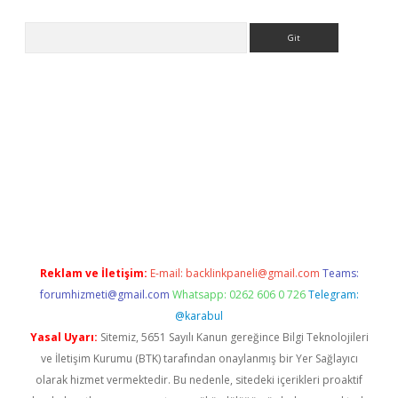
Arama
lbet
Reklam ve İletişim:
E-mail:
backlinkpaneli@gmail.com
Teams:
forumhizmeti@gmail.com
Whatsapp: 0262 606 0 726
Telegram:
@karabul
Yasal Uyarı:
Sitemiz, 5651 Sayılı Kanun gereğince Bilgi Teknolojileri
ve İletişim Kurumu (BTK) tarafından onaylanmış bir Yer Sağlayıcı
olarak hizmet vermektedir. Bu nedenle, sitedeki içerikleri proaktif