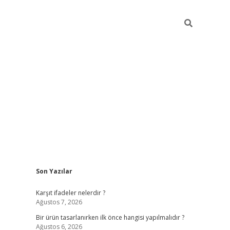
Sidebar
Son Yazılar
ilbet
Karşıt ifadeler nelerdir ?
Ağustos 7, 2026
Bir ürün tasarlanırken ilk önce hangisi yapılmalıdır ?
Ağustos 6, 2026