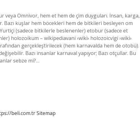
ur veya Omnivor, hem et hem de çim duyguları. İnsan, karga,
r. Bazı kuşlar hem böcekleri hem de bitkileri besleyen om
urtiçi (sadece bitkilerle beslenenler) etobur (sadece et
er) holozoikum – wikipediavani ›wiki› holozoicvigi ›wiki›
arafından gerçekleştirilecek (hem karnavalda hem de otobü).
değişebilir. Bazı insanlar karnaval yapıyor; Bazı otçullar. Bu
İnsanlar sebze mi?…
tps://beli.com.tr
Sitemap