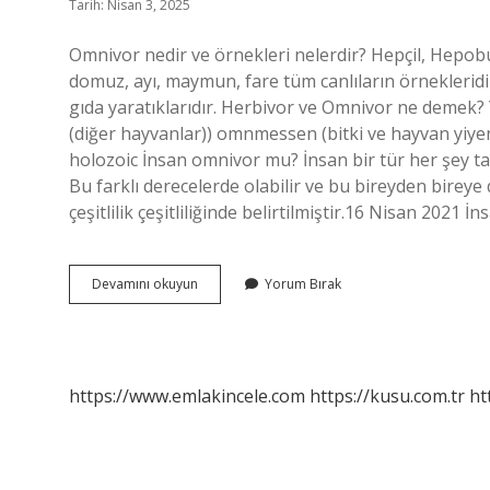
Tarih: Nisan 3, 2025
Omnivor nedir ve örnekleri nelerdir? Hepçil, Hepob
domuz, ayı, maymun, fare tüm canlıların örnekleridi
gıda yaratıklarıdır. Herbivor ve Omnivor ne demek? Y
(diğer hayvanlar)) omnmessen (bitki ve hayvan yiyenl
holozoic İnsan omnivor mu? İnsan bir tür her şey t
Bu farklı derecelerde olabilir ve bu bireyden bireye 
çeşitlilik çeşitliliğinde belirtilmiştir.16 Nisan 2021 
Omnivorluk
Devamını okuyun
Yorum Bırak
Ne
Demek
https://www.emlakincele.com
https://kusu.com.tr
ht