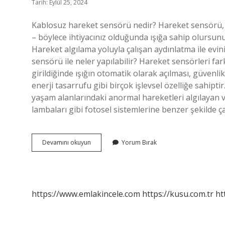
Tarih: Eylül 25, 2024
Kablosuz hareket sensörü nedir? Hareket sensörü, h
– böylece ihtiyacınız olduğunda ışığa sahip olursunuz
Hareket algılama yoluyla çalışan aydınlatma ile evin
sensörü ile neler yapılabilir? Hareket sensörleri fa
girildiğinde ışığın otomatik olarak açılması, güvenli
enerji tasarrufu gibi birçok işlevsel özelliğe sahipt
yaşam alanlarındaki anormal hareketleri algılayan ve
lambaları gibi fotosel sistemlerine benzer şekilde ça
Kablosuz
Devamını okuyun
Yorum Bırak
Hareket
Sensörü
Ne
Işe
Yarar
https://www.emlakincele.com
https://kusu.com.tr
ht