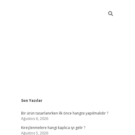
Sidebar
Son Yazılar
ilbet
Bir ürün tasarlanırken ilk önce hangisi yapılmalıdır ?
Ağustos 6, 2026
Kireçlenmelere hangi kaplıca iyi gelir ?
Ağustos 5, 2026