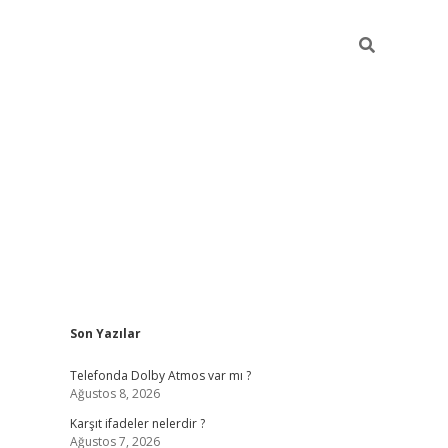
Sidebar
Son Yazılar
ilbet
Telefonda Dolby Atmos var mı ?
Ağustos 8, 2026
Karşıt ifadeler nelerdir ?
Ağustos 7, 2026