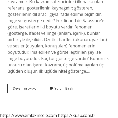
kavramdır. Bu kavramsal zincirdeki ilk halka olan
referans, gösterilenin kaynağıdır; gösteren,
gösterilenin dil aracılığıyla ifade edilme biçimidir.
İmge ve gösterge nedir? Ferdinand de Saussure’e
göre, işaretlerin iki boyutu vardır: fenomen
(gösterge, ifade) ve imge (anlam, içerik), bunlar
birbiriyle ilişkilidir. Özetle, harfler (okunan, yazılan)
ve sesler (duyulan, konuşulan) fenomenlerin
boyutudur; ima edilen ve görselleştirilen şey ise
imge boyutudur. Kaç tür gösterge vardır? Bunun ilk
unsuru olan işaret kavramı, üç bölüme ayrılan üç
üçlüden oluşur. İlk üçlüde nitel gösterge,…
9
Devamını okuyun
Yorum Bırak
Sınıf
Edebiyat
Gösterge
Nedir
https://www.emlakincele.com
https://kusu.com.tr