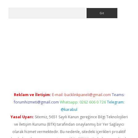
Arama
lbet
Reklam ve İletişim:
E-mail:
backlinkpaneli@gmail.com
Teams:
forumhizmeti@gmail.com
Whatsapp: 0262 606 0 726
Telegram:
@karabul
Yasal Uyarı:
Sitemiz, 5651 Sayılı Kanun gereğince Bilgi Teknolojileri
ve İletişim Kurumu (BTK) tarafından onaylanmış bir Yer Sağlayıcı
olarak hizmet vermektedir. Bu nedenle, sitedeki içerikleri proaktif