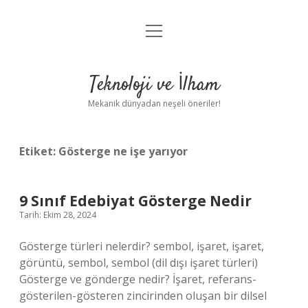
menüyü
Anasayfa
aç
Gizlilik Politikası
Teknoloji ve İlham
Yasal Uyarı
Mekanik dünyadan neşeli öneriler!
Hakkımızda
Etiket:
Gösterge ne işe yarıyor
9 Sınıf Edebiyat Gösterge Nedir
Tarih: Ekim 28, 2024
Gösterge türleri nelerdir? sembol, işaret, işaret,
görüntü, sembol, sembol (dil dışı işaret türleri)
Gösterge ve gönderge nedir? İşaret, referans-
gösterilen-gösteren zincirinden oluşan bir dilsel