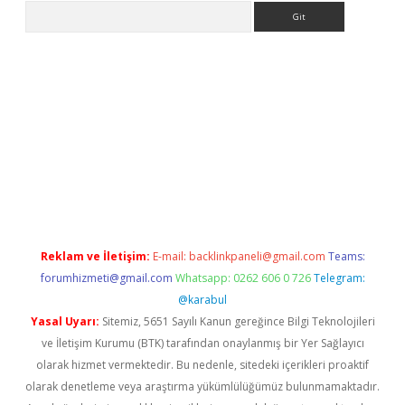
Arama
lbet
Reklam ve İletişim:
E-mail:
backlinkpaneli@gmail.com
Teams:
forumhizmeti@gmail.com
Whatsapp: 0262 606 0 726
Telegram:
@karabul
Yasal Uyarı:
Sitemiz, 5651 Sayılı Kanun gereğince Bilgi Teknolojileri
ve İletişim Kurumu (BTK) tarafından onaylanmış bir Yer Sağlayıcı
olarak hizmet vermektedir. Bu nedenle, sitedeki içerikleri proaktif
olarak denetleme veya araştırma yükümlülüğümüz bulunmamaktadır.