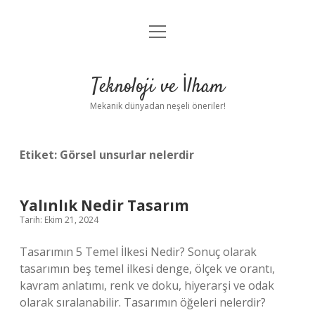
menüyü
Anasayfa
aç
Gizlilik Politikası
Teknoloji ve İlham
Yasal Uyarı
Mekanik dünyadan neşeli öneriler!
Hakkımızda
Etiket:
Görsel unsurlar nelerdir
Yalınlık Nedir Tasarım
Tarih: Ekim 21, 2024
Tasarımın 5 Temel İlkesi Nedir? Sonuç olarak
tasarımın beş temel ilkesi denge, ölçek ve orantı,
kavram anlatımı, renk ve doku, hiyerarşi ve odak
olarak sıralanabilir. Tasarımın öğeleri nelerdir?