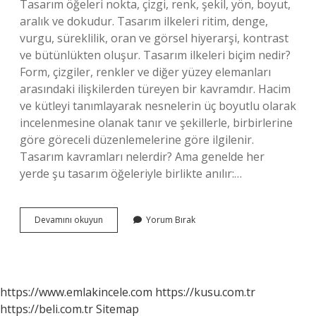
Tasarım öğeleri nokta, çizgi, renk, şekil, yön, boyut,
aralık ve dokudur. Tasarım ilkeleri ritim, denge,
vurgu, süreklilik, oran ve görsel hiyerarşi, kontrast
ve bütünlükten oluşur. Tasarım ilkeleri biçim nedir?
Form, çizgiler, renkler ve diğer yüzey elemanları
arasındaki ilişkilerden türeyen bir kavramdır. Hacim
ve kütleyi tanımlayarak nesnelerin üç boyutlu olarak
incelenmesine olanak tanır ve şekillerle, birbirlerine
göre göreceli düzenlemelerine göre ilgilenir.
Tasarım kavramları nelerdir? Ama genelde her
yerde şu tasarım öğeleriyle birlikte anılır:…
Yalınlık
Devamını okuyun
Yorum Bırak
Nedir
Tasarım
https://www.emlakincele.com
https://kusu.com.tr
https://beli.com.tr
Sitemap