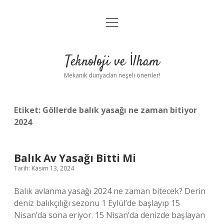
menüyü
Anasayfa
aç
Gizlilik Politikası
Teknoloji ve İlham
Yasal Uyarı
Mekanik dünyadan neşeli öneriler!
Hakkımızda
Etiket:
Göllerde balık yasağı ne zaman bitiyor
2024
Balık Av Yasağı Bitti Mi
Tarih: Kasım 13, 2024
Balık avlanma yasağı 2024 ne zaman bitecek? Derin
deniz balıkçılığı sezonu 1 Eylül’de başlayıp 15
Nisan’da sona eriyor. 15 Nisan’da denizde başlayan