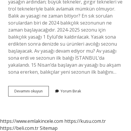
yasağın ardından; büyük tekneler, gırgır tekneleri ve
trol tekneleriyle balık avlamak mümkün olmuyor.
Balık av yasagi ne zaman bitiyor? En sık sorulan
sorulardan biri de 2024 balıkçılık sezonunun ne
zaman başlayacağıdır. 2024-2025 sezonu için
balıkçılık yasağı 1 Eylül’de kaldırılacak. Yasak sona
erdikten sonra denizde su ürünleri avcılığı sezonu
başlayacak. Av yasağı devam ediyor mu? Av yasağı
sona erdi ve sezonun ilk balığı İSTANBUL’da
yakalandı. 15 Nisan’da başlayan av yasağı bu akşam
sona ererken, balıkçılar yeni sezonun ilk balığını…
Balık
Devamını okuyun
Yorum Bırak
Av
Yasağı
Bitti
Mi
https://www.emlakincele.com
https://kusu.com.tr
https://beli.com.tr
Sitemap