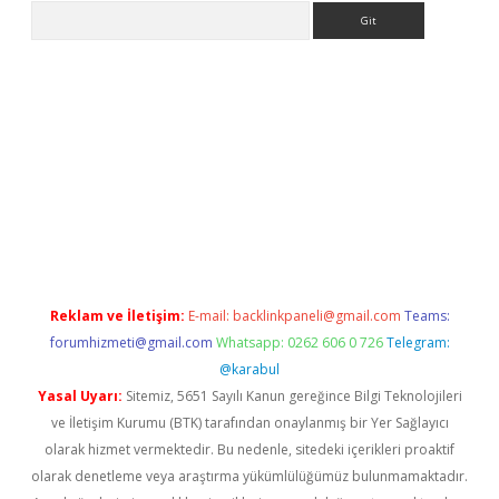
Arama
lbet
Reklam ve İletişim:
E-mail:
backlinkpaneli@gmail.com
Teams:
forumhizmeti@gmail.com
Whatsapp: 0262 606 0 726
Telegram:
@karabul
Yasal Uyarı:
Sitemiz, 5651 Sayılı Kanun gereğince Bilgi Teknolojileri
ve İletişim Kurumu (BTK) tarafından onaylanmış bir Yer Sağlayıcı
olarak hizmet vermektedir. Bu nedenle, sitedeki içerikleri proaktif
olarak denetleme veya araştırma yükümlülüğümüz bulunmamaktadır.