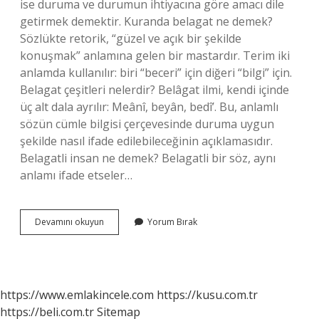
ise duruma ve durumun ihtiyacına göre amacı dile
getirmek demektir. Kuranda belagat ne demek?
Sözlükte retorik, “güzel ve açık bir şekilde
konuşmak” anlamına gelen bir mastardır. Terim iki
anlamda kullanılır: biri “beceri” için diğeri “bilgi” için.
Belagat çeşitleri nelerdir? Belâgat ilmi, kendi içinde
üç alt dala ayrılır: Meânî, beyân, bedî’. Bu, anlamlı
sözün cümle bilgisi çerçevesinde duruma uygun
şekilde nasıl ifade edilebileceğinin açıklamasıdır.
Belagatli insan ne demek? Belagatli bir söz, aynı
anlamı ifade etseler…
Belagat
Devamını okuyun
Yorum Bırak
Terimi
Nedir
https://www.emlakincele.com
https://kusu.com.tr
https://beli.com.tr
Sitemap