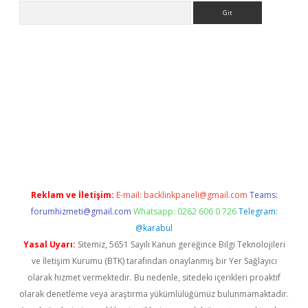
Arama
lbet
Reklam ve İletişim:
E-mail:
backlinkpaneli@gmail.com
Teams:
forumhizmeti@gmail.com
Whatsapp: 0262 606 0 726
Telegram:
@karabul
Yasal Uyarı:
Sitemiz, 5651 Sayılı Kanun gereğince Bilgi Teknolojileri
ve İletişim Kurumu (BTK) tarafından onaylanmış bir Yer Sağlayıcı
olarak hizmet vermektedir. Bu nedenle, sitedeki içerikleri proaktif
olarak denetleme veya araştırma yükümlülüğümüz bulunmamaktadır.