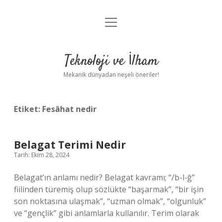
menüyü
Anasayfa
aç
Gizlilik Politikası
Teknoloji ve İlham
Yasal Uyarı
Mekanik dünyadan neşeli öneriler!
Hakkımızda
Etiket:
Fesâhat nedir
Belagat Terimi Nedir
Tarih: Ekim 28, 2024
Belagat’ın anlamı nedir? Belagat kavramı; “/b-l-ğ”
fiilinden türemiş olup sözlükte “başarmak”, “bir işin
son noktasına ulaşmak”, “uzman olmak”, “olgunluk”
ve “gençlik” gibi anlamlarla kullanılır. Terim olarak