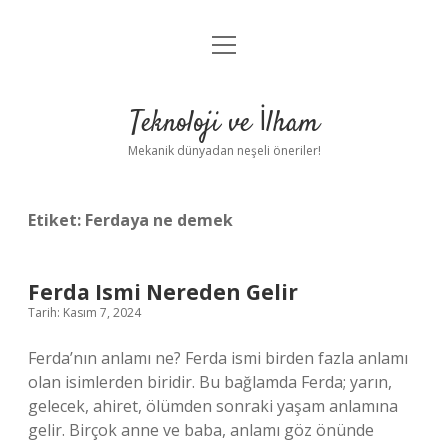
menüyü
Anasayfa
aç
Gizlilik Politikası
Teknoloji ve İlham
Yasal Uyarı
Mekanik dünyadan neşeli öneriler!
Hakkımızda
Etiket:
Ferdaya ne demek
Ferda Ismi Nereden Gelir
Tarih: Kasım 7, 2024
Ferda’nın anlamı ne? Ferda ismi birden fazla anlamı
olan isimlerden biridir. Bu bağlamda Ferda; yarın,
gelecek, ahiret, ölümden sonraki yaşam anlamına
gelir. Birçok anne ve baba, anlamı göz önünde