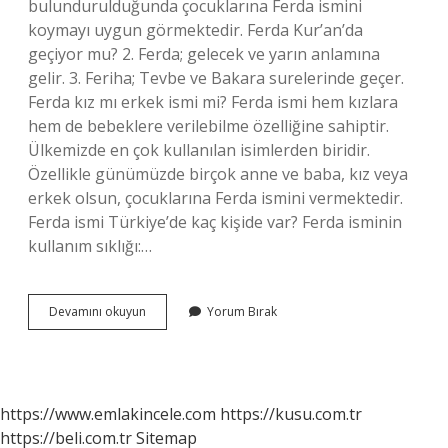
bulundurulduğunda çocuklarına Ferda ismini
koymayı uygun görmektedir. Ferda Kur’an’da
geçiyor mu? 2. Ferda; gelecek ve yarın anlamına
gelir. 3. Feriha; Tevbe ve Bakara surelerinde geçer.
Ferda kız mı erkek ismi mi? Ferda ismi hem kızlara
hem de bebeklere verilebilme özelliğine sahiptir.
Ülkemizde en çok kullanılan isimlerden biridir.
Özellikle günümüzde birçok anne ve baba, kız veya
erkek olsun, çocuklarına Ferda ismini vermektedir.
Ferda ismi Türkiye’de kaç kişide var? Ferda isminin
kullanım sıklığı:…
Ferda
Devamını okuyun
Yorum Bırak
Ismi
Nereden
Gelir
https://www.emlakincele.com
https://kusu.com.tr
https://beli.com.tr
Sitemap