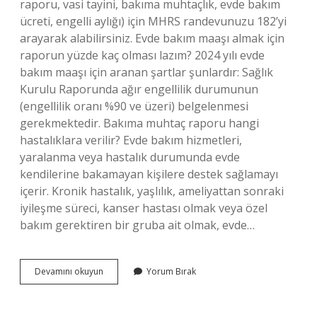
raporu, vasi tayini, bakıma muhtaçlık, evde bakım
ücreti, engelli aylığı) için MHRS randevunuzu 182’yi
arayarak alabilirsiniz. Evde bakım maaşı almak için
raporun yüzde kaç olması lazım? 2024 yılı evde
bakım maaşı için aranan şartlar şunlardır: Sağlık
Kurulu Raporunda ağır engellilik durumunun
(engellilik oranı %90 ve üzeri) belgelenmesi
gerekmektedir. Bakıma muhtaç raporu hangi
hastalıklara verilir? Evde bakım hizmetleri,
yaralanma veya hastalık durumunda evde
kendilerine bakamayan kişilere destek sağlamayı
içerir. Kronik hastalık, yaşlılık, ameliyattan sonraki
iyileşme süreci, kanser hastası olmak veya özel
bakım gerektiren bir gruba ait olmak, evde…
Evde
Devamını okuyun
Yorum Bırak
Bakım
Maaşı
Için