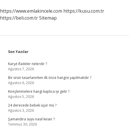
Raporda
Ne
https://www.emlakincele.com
https://kusu.com.tr
Yazmalı
https://beli.com.tr
Sitemap
Sidebar
Son Yazılar
Karşıt ifadeler nelerdir ?
Ağustos 7, 2026
Bir ürün tasarlanırken ilk önce hangisi yapılmalıdır ?
Ağustos 6, 2026
Kireçlenmelere hangi kaplıca iyi gelir ?
Ağustos 5, 2026
24 derecede bebek üşür mü ?
Ağustos 3, 2026
Şamandıra suyu nasıl keser ?
Temmuz 30, 2026