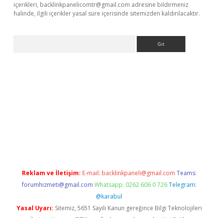
içerikleri,
backlinkpanelicomtr@gmail.com
adresine bildirmeniz
halinde, ilgili içerikler yasal süre içerisinde sitemizden kaldırılacaktır.
Arama
lbet
Reklam ve İletişim:
E-mail:
backlinkpaneli@gmail.com
Teams:
forumhizmeti@gmail.com
Whatsapp: 0262 606 0 726
Telegram:
@karabul
Yasal Uyarı:
Sitemiz, 5651 Sayılı Kanun gereğince Bilgi Teknolojileri