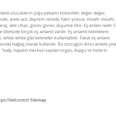
nlamlı sözcüklerin çoğu yabancı kökenlidir. değer-değer,
ılık, acele-acil, deprem-zelzele, fakir-yoksul, misafir-misafir,
aç, alet-cihaz, görev-görev, düşünce-fikir. Eş anlam nedir 5
ve dilimizde birçok eş anlamlı vardır. Eş anlamlı kelimelere
white-white gibi kelimeler kullanılabilir. Fakat eş anlamı
sında bağlaç olarak kullanılır. Bu sözcüğün ikinci anlamı yin
 “kalp, hayatın merkezi sayılan organ, duygu ve hislerin
tps://beli.com.tr
Sitemap