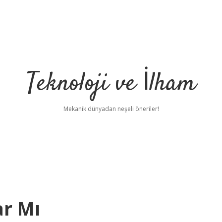
Teknoloji ve İlham
Mekanik dünyadan neşeli öneriler!
ar Mı