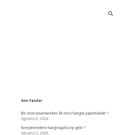
Sidebar
Son Yazılar
ilbet
Bir ürün tasarlanırken ilk önce hangisi yapılmalıdır ?
Ağustos 6, 2026
Kireçlenmelere hangi kaplıca iyi gelir ?
Ağustos 5, 2026