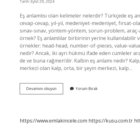
Tarih: Eylül 29, 2024
Eş anlamlısı olan kelimeler nelerdir? Türkçede eş a
cevap-cevap, yıl-yıl, medeniyet-medeniyet, fırsat-olas
sınav-sınav, yöntem-yöntem, sorun-problem, araç-ar
örnek? Eş anlamlılar birbirinin yerine kullanılabilir 
örnekler: head-head, number-of-pieces, value-value, 
nedir? Ancak, iki ayrı hükmü ifade eden cümleler ara
de ve buna rağmen’dir. Kalbin eş anlamı nedir? Kalp,
merkezi olan kalp, orta, bir şeyin merkezi, kalp…
Lakin
Devamını okuyun
Yorum Bırak
Eş
Anlamlısı
Var
Mı
https://www.emlakincele.com
https://kusu.com.tr
ht