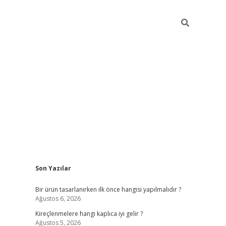
Sidebar
Son Yazılar
ilbet
Bir ürün tasarlanırken ilk önce hangisi yapılmalıdır ?
Ağustos 6, 2026
Kireçlenmelere hangi kaplıca iyi gelir ?
Ağustos 5, 2026