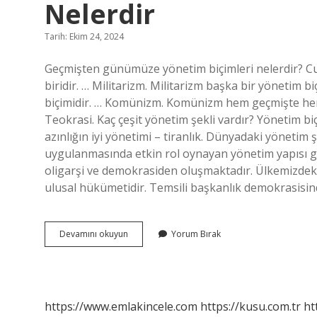
Nelerdir
Tarih: Ekim 24, 2024
Geçmişten günümüze yönetim biçimleri nelerdir? C
biridir. … Militarizm. Militarizm başka bir yönetim b
biçimidir. … Komünizm. Komünizm hem geçmişte hem
Teokrasi. Kaç çeşit yönetim şekli vardır? Yönetim biçi
azınlığın iyi yönetimi – tiranlık. Dünyadaki yönetim 
uygulanmasında etkin rol oynayan yönetim yapısı gen
oligarşi ve demokrasiden oluşmaktadır. Ülkemizdeki
ulusal hükümetidir. Temsili başkanlık demokrasisin
Geçmişten
Devamını okuyun
Yorum Bırak
Günümüze
Yönetim
Şekilleri
Nelerdir
https://www.emlakincele.com
https://kusu.com.tr
ht