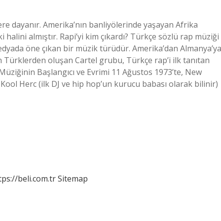
lere dayanır. Amerika’nın banliyölerinde yaşayan Afrika
halini almıştır. Rapi’yi kim çıkardı? Türkçe sözlü rap müziği
medyada öne çıkan bir müzik türüdür. Amerika’dan Almanya’y
Türklerden oluşan Cartel grubu, Türkçe rap’i ilk tanıtan
 Müziğinin Başlangıcı ve Evrimi 11 Ağustos 1973’te, New
ool Herc (ilk DJ ve hip hop’un kurucu babası olarak bilinir)
tps://beli.com.tr
Sitemap