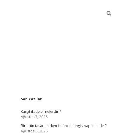
Sidebar
Son Yazılar
ilbet
Karşıt ifadeler nelerdir ?
Ağustos 7, 2026
Bir ürün tasarlanırken ilk önce hangisi yapılmalıdır ?
Ağustos 6, 2026