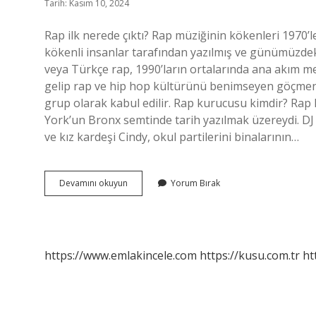
Tarih: Kasım 10, 2024
Rap ilk nerede çıktı? Rap müziğinin kökenleri 1970’
kökenli insanlar tarafından yazılmış ve günümüzdeki 
veya Türkçe rap, 1990’ların ortalarında ana akım 
gelip rap ve hip hop kültürünü benimseyen göçmen 
grup olarak kabul edilir. Rap kurucusu kimdir? Rap
York’un Bronx semtinde tarih yazılmak üzereydi. DJ K
ve kız kardeşi Cindy, okul partilerini binalarının…
Rap
Devamını okuyun
Yorum Bırak
Hangi
Ülkeden
Çıktı
https://www.emlakincele.com
https://kusu.com.tr
ht