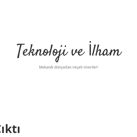
Teknoloji ve İlham
Mekanik dünyadan neşeli öneriler!
ıktı