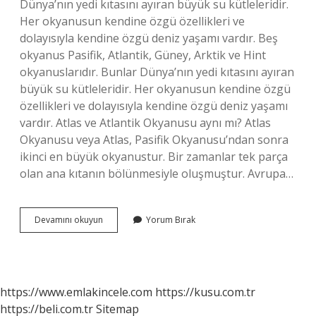
Dünya’nın yedi kıtasını ayıran büyük su kütleleridir.
Her okyanusun kendine özgü özellikleri ve
dolayısıyla kendine özgü deniz yaşamı vardır. Beş
okyanus Pasifik, Atlantik, Güney, Arktik ve Hint
okyanuslarıdır. Bunlar Dünya’nın yedi kıtasını ayıran
büyük su kütleleridir. Her okyanusun kendine özgü
özellikleri ve dolayısıyla kendine özgü deniz yaşamı
vardır. Atlas ve Atlantik Okyanusu aynı mı? Atlas
Okyanusu veya Atlas, Pasifik Okyanusu’ndan sonra
ikinci en büyük okyanustur. Bir zamanlar tek parça
olan ana kıtanın bölünmesiyle oluşmuştur. Avrupa…
Pasifik
Devamını okuyun
Yorum Bırak
Okyanusun
Diğer
Adı
Ne
https://www.emlakincele.com
https://kusu.com.tr
https://beli.com.tr
Sitemap