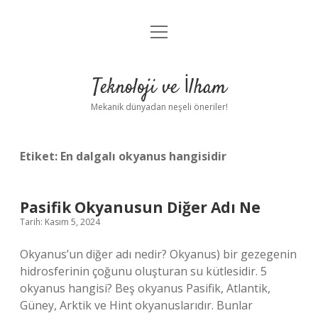
menüyü
Anasayfa
aç
Gizlilik Politikası
Teknoloji ve İlham
Yasal Uyarı
Mekanik dünyadan neşeli öneriler!
Hakkımızda
Etiket:
En dalgalı okyanus hangisidir
Pasifik Okyanusun Diğer Adı Ne
Tarih: Kasım 5, 2024
Okyanus’un diğer adı nedir? Okyanus) bir gezegenin
hidrosferinin çoğunu oluşturan su kütlesidir. 5
okyanus hangisi? Beş okyanus Pasifik, Atlantik,
Güney, Arktik ve Hint okyanuslarıdır. Bunlar