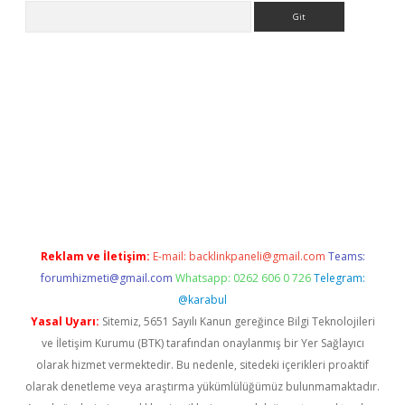
Arama
lbet
Reklam ve İletişim:
E-mail:
backlinkpaneli@gmail.com
Teams:
forumhizmeti@gmail.com
Whatsapp: 0262 606 0 726
Telegram:
@karabul
Yasal Uyarı:
Sitemiz, 5651 Sayılı Kanun gereğince Bilgi Teknolojileri
ve İletişim Kurumu (BTK) tarafından onaylanmış bir Yer Sağlayıcı
olarak hizmet vermektedir. Bu nedenle, sitedeki içerikleri proaktif
olarak denetleme veya araştırma yükümlülüğümüz bulunmamaktadır.