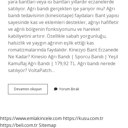
yara bantları veya ısı bantları yıllardır eczanelerde
satılıyor. Ağrı bandı gerçekten işe yarıyor mu? Ağrı
bandı tedavisinin (kinesiotape) faydaları: Bant yapısı
sayesinde kas ve eklemleri destekler, ağrıyı hafifletir
ve ağrılı bölgenin fonksiyonunu ve hareket
kabiliyetini artırır. Özellikle sabah yorgunluğu,
halsizlik ve yaygın ağrının eşlik ettiği kas
romatizmalarında faydalıdır. Kinezyo Bant Eczanede
Ne Kadar? Kinesio Ağrı Bandı | Sporcu Bandı | Yeşil
Kamuflaj Ağrı Bandı | 179,92 TL. Ağrı bandı nerede
satılıyor? VoltaPatch…
Ağrı
Devamını okuyun
Yorum Bırak
Bandı
Eczanelerde
Satılır
Mı
https://www.emlakincele.com
https://kusu.com.tr
https://beli.com.tr
Sitemap