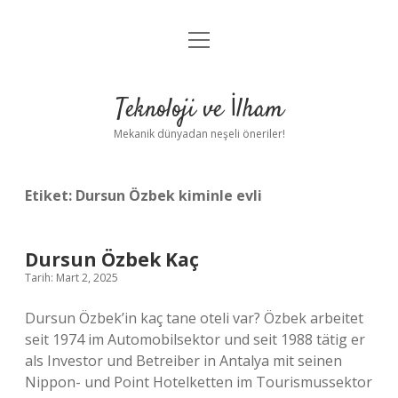
menüyü
Anasayfa
aç
Gizlilik Politikası
Teknoloji ve İlham
Yasal Uyarı
Mekanik dünyadan neşeli öneriler!
Hakkımızda
Etiket:
Dursun Özbek kiminle evli
Dursun Özbek Kaç
Tarih: Mart 2, 2025
Dursun Özbek’in kaç tane oteli var? Özbek arbeitet
seit 1974 im Automobilsektor und seit 1988 tätig er
als Investor und Betreiber in Antalya mit seinen
Nippon- und Point Hotelketten im Tourismussektor