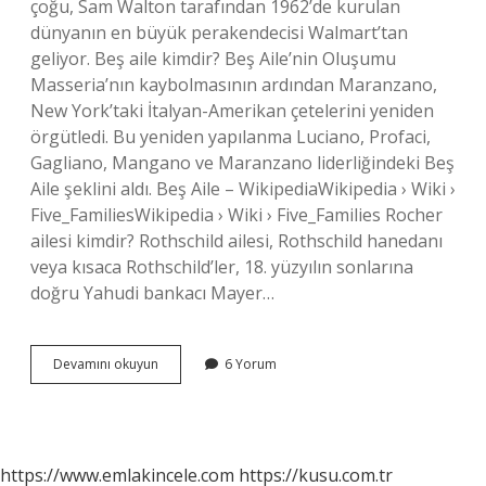
çoğu, Sam Walton tarafından 1962’de kurulan
dünyanın en büyük perakendecisi Walmart’tan
geliyor. Beş aile kimdir? Beş Aile’nin Oluşumu
Masseria’nın kaybolmasının ardından Maranzano,
New York’taki İtalyan-Amerikan çetelerini yeniden
örgütledi. Bu yeniden yapılanma Luciano, Profaci,
Gagliano, Mangano ve Maranzano liderliğindeki Beş
Aile şeklini aldı. Beş Aile – WikipediaWikipedia › Wiki ›
Five_FamiliesWikipedia › Wiki › Five_Families Rocher
ailesi kimdir? Rothschild ailesi, Rothschild hanedanı
veya kısaca Rothschild’ler, 18. yüzyılın sonlarına
doğru Yahudi bankacı Mayer…
Dünyayı
Devamını okuyun
6 Yorum
Hangi
Aile
Yönetiyor
https://www.emlakincele.com
https://kusu.com.tr