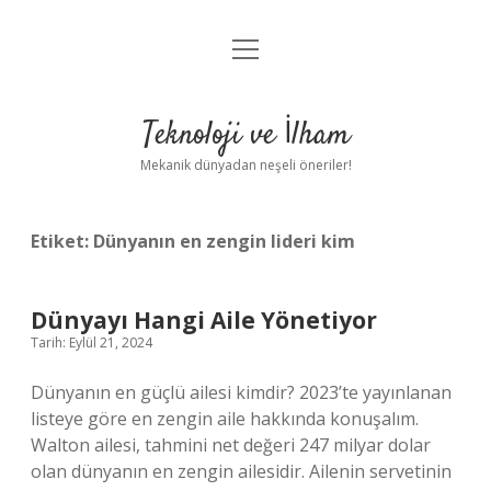
menüyü
Anasayfa
aç
Gizlilik Politikası
Teknoloji ve İlham
Yasal Uyarı
Mekanik dünyadan neşeli öneriler!
Hakkımızda
Etiket:
Dünyanın en zengin lideri kim
Dünyayı Hangi Aile Yönetiyor
Tarih: Eylül 21, 2024
Dünyanın en güçlü ailesi kimdir? 2023’te yayınlanan
listeye göre en zengin aile hakkında konuşalım.
Walton ailesi, tahmini net değeri 247 milyar dolar
olan dünyanın en zengin ailesidir. Ailenin servetinin