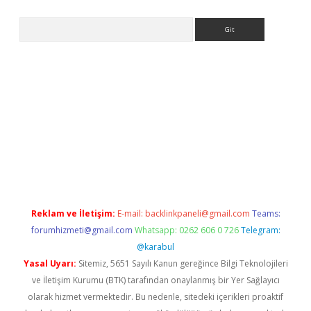
Arama
bet
Reklam ve İletişim:
E-mail:
backlinkpaneli@gmail.com
Teams:
forumhizmeti@gmail.com
Whatsapp: 0262 606 0 726
Telegram:
@karabul
Yasal Uyarı:
Sitemiz, 5651 Sayılı Kanun gereğince Bilgi Teknolojileri
ve İletişim Kurumu (BTK) tarafından onaylanmış bir Yer Sağlayıcı
olarak hizmet vermektedir. Bu nedenle, sitedeki içerikleri proaktif