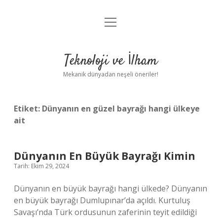
menüyü
Anasayfa
aç
Gizlilik Politikası
Teknoloji ve İlham
Yasal Uyarı
Mekanik dünyadan neşeli öneriler!
Hakkımızda
Etiket:
Dünyanın en güzel bayrağı hangi ülkeye
ait
Dünyanın En Büyük Bayrağı Kimin
Tarih: Ekim 29, 2024
Dünyanın en büyük bayrağı hangi ülkede? Dünyanın
en büyük bayrağı Dumlupınar’da açıldı. Kurtuluş
Savaşı’nda Türk ordusunun zaferinin teyit edildiği