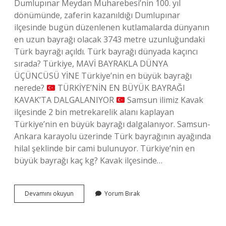
Dumlupınar Meydan Muharebesi’nin 100. yıl
dönümünde, zaferin kazanıldığı Dumlupınar
ilçesinde bugün düzenlenen kutlamalarda dünyanın
en uzun bayrağı olacak 3743 metre uzunluğundaki
Türk bayrağı açıldı. Türk bayrağı dünyada kaçıncı
sırada? Türkiye, MAVİ BAYRAKLA DÜNYA
ÜÇÜNCÜSÜ YİNE Türkiye’nin en büyük bayrağı
nerede?
TÜRKİYE’NİN EN BÜYÜK BAYRAĞI
KAVAK’TA DALGALANIYOR
Samsun ilimiz Kavak
ilçesinde 2 bin metrekarelik alanı kaplayan
Türkiye’nin en büyük bayrağı dalgalanıyor. Samsun-
Ankara karayolu üzerinde Türk bayrağının ayağında
hilal şeklinde bir cami bulunuyor. Türkiye’nin en
büyük bayrağı kaç kg? Kavak ilçesinde…
Dünyanın
Devamını okuyun
Yorum Bırak
En
Büyük
Bayrağı