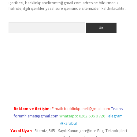
içerikleri,
backlinkpanelicomtr@gmail.com
adresine bildirmeniz
halinde, ilgili içerikler yasal süre içerisinde sitemizden kaldırılacaktır.
Arama
lbet
Reklam ve İletişim:
E-mail:
backlinkpaneli@gmail.com
Teams:
forumhizmeti@gmail.com
Whatsapp: 0262 606 0 726
Telegram:
@karabul
Yasal Uyarı:
Sitemiz, 5651 Sayılı Kanun gereğince Bilgi Teknolojileri