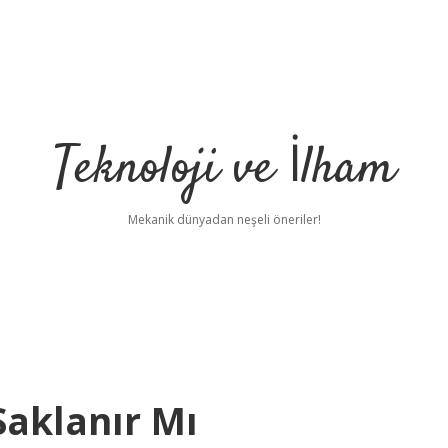
Teknoloji ve İlham
Mekanik dünyadan neşeli öneriler!
Saklanır Mı