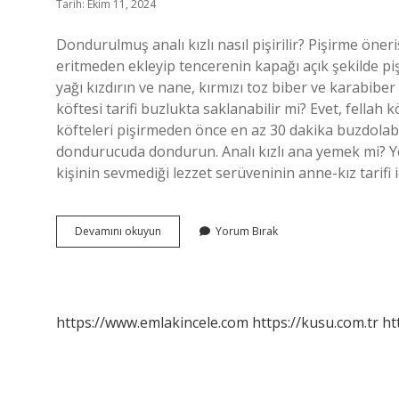
Tarih: Ekim 11, 2024
Dondurulmuş analı kızlı nasıl pişirilir? Pişirme öneris
eritmeden ekleyip tencerenin kapağı açık şekilde pişi
yağı kızdırın ve nane, kırmızı toz biber ve karabiber
köftesi tarifi buzlukta saklanabilir mi? Evet, fellah
köfteleri pişirmeden önce en az 30 dakika buzdolabı
dondurucuda dondurun. Analı kızlı ana yemek mi? Y
kişinin sevmediği lezzet serüveninin anne-kız tarifi 
Analı
Devamını okuyun
Yorum Bırak
Kızlı
Buzlukta
Saklanır
Mı
https://www.emlakincele.com
https://kusu.com.tr
ht