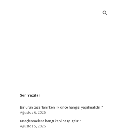
Sidebar
Son Yazılar
ilbet
Bir ürün tasarlanırken ilk önce hangisi yapılmalıdır ?
Ağustos 6, 2026
Kireçlenmelere hangi kaplıca iyi gelir ?
Ağustos 5, 2026