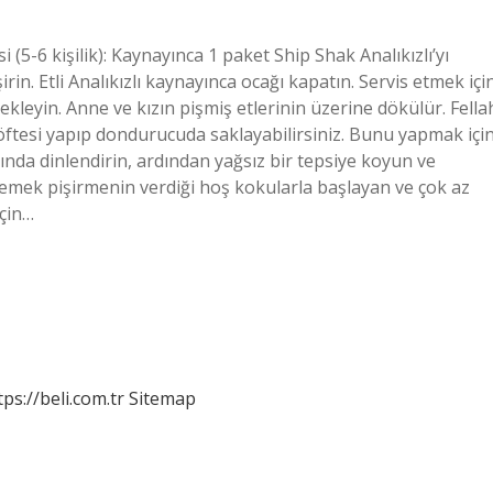
i (5-6 kişilik): Kaynayınca 1 paket Ship Shak Analıkızlı’yı
rin. Etli Analıkızlı kaynayınca ocağı kapatın. Servis etmek içi
 ekleyin. Anne ve kızın pişmiş etlerinin üzerine dökülür. Fella
 köftesi yapıp dondurucuda saklayabilirsiniz. Bunu yapmak içi
nda dinlendirin, ardından yağsız bir tepsiye koyun ve
emek pişirmenin verdiği hoş kokularla başlayan ve çok az
için…
tps://beli.com.tr
Sitemap