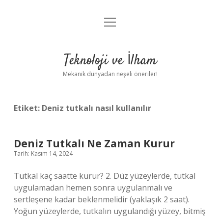
menüyü
Anasayfa
aç
Gizlilik Politikası
Teknoloji ve İlham
Yasal Uyarı
Mekanik dünyadan neşeli öneriler!
Hakkımızda
Etiket:
Deniz tutkalı nasıl kullanılır
Deniz Tutkalı Ne Zaman Kurur
Tarih: Kasım 14, 2024
Tutkal kaç saatte kurur? 2. Düz yüzeylerde, tutkal
uygulamadan hemen sonra uygulanmalı ve
sertleşene kadar beklenmelidir (yaklaşık 2 saat).
Yoğun yüzeylerde, tutkalın uygulandığı yüzey, bitmiş