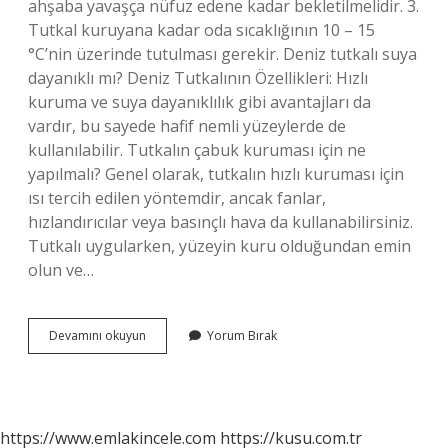
ahşaba yavaşça nüfuz edene kadar bekletilmelidir. 3.
Tutkal kuruyana kadar oda sıcaklığının 10 – 15
°C’nin üzerinde tutulması gerekir. Deniz tutkalı suya
dayanıklı mı? Deniz Tutkalının Özellikleri: Hızlı
kuruma ve suya dayanıklılık gibi avantajları da
vardır, bu sayede hafif nemli yüzeylerde de
kullanılabilir. Tutkalın çabuk kuruması için ne
yapılmalı? Genel olarak, tutkalın hızlı kuruması için
ısı tercih edilen yöntemdir, ancak fanlar,
hızlandırıcılar veya basınçlı hava da kullanabilirsiniz.
Tutkalı uygularken, yüzeyin kuru olduğundan emin
olun ve…
Deniz
Devamını okuyun
Yorum Bırak
Tutkalı
Ne
Zaman
Kurur
https://www.emlakincele.com
https://kusu.com.tr