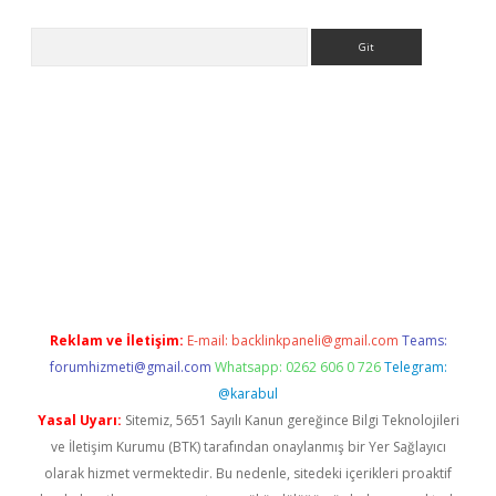
Arama
lbet
Reklam ve İletişim:
E-mail:
backlinkpaneli@gmail.com
Teams:
forumhizmeti@gmail.com
Whatsapp: 0262 606 0 726
Telegram:
@karabul
Yasal Uyarı:
Sitemiz, 5651 Sayılı Kanun gereğince Bilgi Teknolojileri
ve İletişim Kurumu (BTK) tarafından onaylanmış bir Yer Sağlayıcı
olarak hizmet vermektedir. Bu nedenle, sitedeki içerikleri proaktif