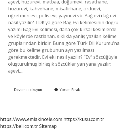
aşevi, huzurevi, matbaa, doğumevi, rasathane,
huzurevi, kahvehane, misafirhane, orduevi,
öğretmen evi, polis evi, yayınevi vb. Bağ evi dağ evi
nasıl yazılır? TDK’ya göre Bağ Evi kelimesinin doğru
yazımı Bağ Evi kelimesi, daha çok kırsal kesimlerde
ve köylerde rastlanan, sıklıkla yanlış yazılan kelime
gruplarından biridir. Buna göre Türk Dil Kurumu’na
göre bu kelime grubunun ayrı yazılması
gerekmektedir. Evi eki nasıl yazılır? “Ev” sözcüğüyle
oluşturulmuş birleşik sözcükler yan yana yazılır:
aşevi,…
Dağ
Devamını okuyun
Yorum Bırak
Evinde
Nasıl
Yazılır
https://www.emlakincele.com
https://kusu.com.tr
https://beli.com.tr
Sitemap