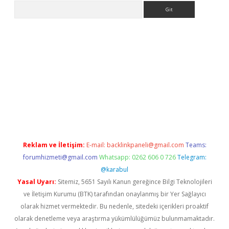
Arama
bet
Reklam ve İletişim:
E-mail:
backlinkpaneli@gmail.com
Teams:
forumhizmeti@gmail.com
Whatsapp: 0262 606 0 726
Telegram:
@karabul
Yasal Uyarı:
Sitemiz, 5651 Sayılı Kanun gereğince Bilgi Teknolojileri
ve İletişim Kurumu (BTK) tarafından onaylanmış bir Yer Sağlayıcı
olarak hizmet vermektedir. Bu nedenle, sitedeki içerikleri proaktif
olarak denetleme veya araştırma yükümlülüğümüz bulunmamaktadır.