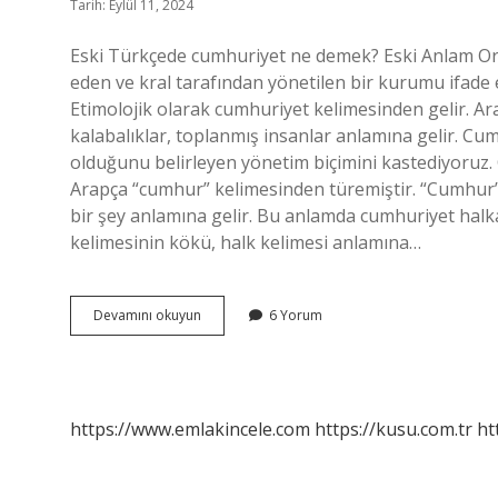
Tarih: Eylül 11, 2024
Eski Türkçede cumhuriyet ne demek? Eski Anlam Orta
eden ve kral tarafından yönetilen bir kurumu ifade 
Etimolojik olarak cumhuriyet kelimesinden gelir. Ar
kalabalıklar, toplanmış insanlar anlamına gelir. Cum
olduğunu belirleyen yönetim biçimini kastediyoruz.
Arapça “cumhur” kelimesinden türemiştir. “Cumhur” 
bir şey anlamına gelir. Bu anlamda cumhuriyet halk
kelimesinin kökü, halk kelimesi anlamına…
Cumhuriyet
Devamını okuyun
6 Yorum
Kelimesinin
Kökeni
Nedir
https://www.emlakincele.com
https://kusu.com.tr
ht