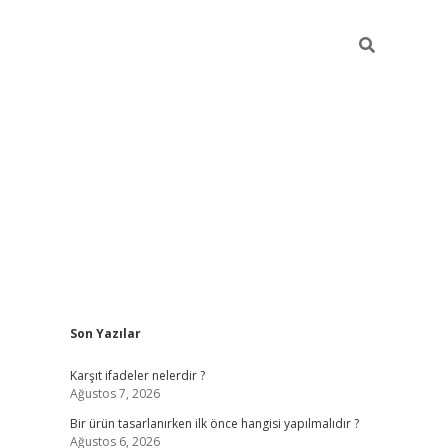
Sidebar
Son Yazılar
ilbet
Karşıt ifadeler nelerdir ?
Ağustos 7, 2026
Bir ürün tasarlanırken ilk önce hangisi yapılmalıdır ?
Ağustos 6, 2026