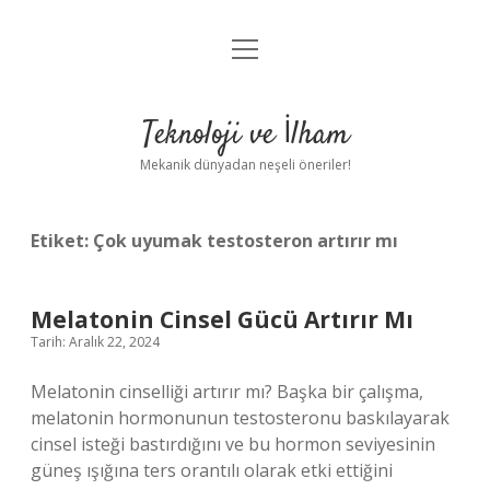
menüyü
Anasayfa
aç
Gizlilik Politikası
Teknoloji ve İlham
Yasal Uyarı
Mekanik dünyadan neşeli öneriler!
Hakkımızda
Etiket:
Çok uyumak testosteron artırır mı
Melatonin Cinsel Gücü Artırır Mı
Tarih: Aralık 22, 2024
Melatonin cinselliği artırır mı? Başka bir çalışma,
melatonin hormonunun testosteronu baskılayarak
cinsel isteği bastırdığını ve bu hormon seviyesinin
güneş ışığına ters orantılı olarak etki ettiğini