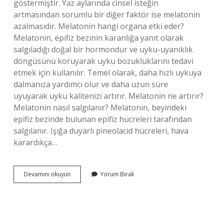
göstermiştir. Yaz aylarında cinsel isteğin
artmasından sorumlu bir diğer faktör ise melatonin
azalmasıdır. Melatonin hangi organa etki eder?
Melatonin, epifiz bezinin karanlığa yanıt olarak
salgıladığı doğal bir hormondur ve uyku-uyanıklık
döngüsünü koruyarak uyku bozukluklarını tedavi
etmek için kullanılır. Temel olarak, daha hızlı uykuya
dalmanıza yardımcı olur ve daha uzun süre
uyuyarak uyku kalitenizi artırır. Melatonin ne artırır?
Melatonin nasıl salgılanır? Melatonin, beyindeki
epifiz bezinde bulunan epifiz hücreleri tarafından
salgılanır. Işığa duyarlı pineolacid hücreleri, hava
karardıkça…
Melatonin
Devamını okuyun
Yorum Bırak
Cinsel
Gücü
Artırır
Mı