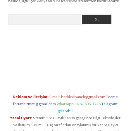
halinde, ilgili içerikler yasal süre içerisinde sitemizden kaldırılacaktır.
Arama
lbet
Reklam ve İletişim:
E-mail:
backlinkpaneli@gmail.com
Teams:
forumhizmeti@gmail.com
Whatsapp: 0262 606 0 726
Telegram:
@karabul
Yasal Uyarı:
Sitemiz, 5651 Sayılı Kanun gereğince Bilgi Teknolojileri
ve İletişim Kurumu (BTK) tarafından onaylanmış bir Yer Sağlayıcı